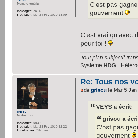
C'est pas gagn
Membre émérite
gouvernent
Messages:
2614
Inscription:
Mer 24 Fév 2010 13:09
C'est vrai qu'avec 
pour toi !
Tout plan subjectif trans
Système
HDG
- Hétéroc
Re: Tous nos vœ
de
grisou
le Mar 5 Jan
VEYS a écrit:
grisou
Modérateur
grisou a écri
Messages:
6830
C'est pas ga
Inscription:
Mar 23 Fév 2010 22:22
Localisation:
Ottignies
gouvernent