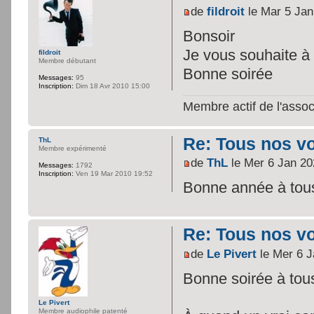
de
fildroit
le Mar 5 Jan
Bonsoir
Je vous souhaite 
fildroit
Membre débutant
Bonne soirée
Messages:
95
Inscription:
Dim 18 Avr 2010 15:00
Membre actif de l'assoc
Re: Tous nos vœ
ThL
Membre expérimenté
de
ThL
le Mer 6 Jan 20
Messages:
1792
Inscription:
Ven 19 Mar 2010 19:52
Bonne année à tous!
Re: Tous nos vœ
de
Le Pivert
le Mer 6 J
Bonne soirée à tous
Le Pivert
Membre audiophile patenté