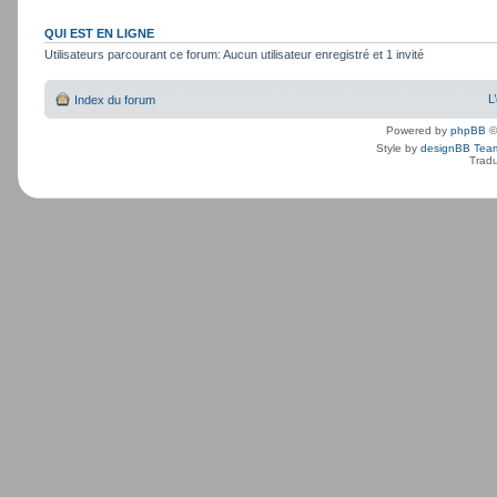
QUI EST EN LIGNE
Utilisateurs parcourant ce forum: Aucun utilisateur enregistré et 1 invité
L
Index du forum
Powered by
phpBB
©
Style by
designBB Tea
Tradu