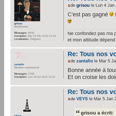
de
grisou
le Lun 4 Jan
C'est pas gagné
grisou
Modérateur
Ne confondez pas ma per
Messages:
6830
Inscription:
Mar 23 Fév 2010 22:22
et mon attitude dépend
Localisation:
Ottignies
Re: Tous nos vœ
de
zantafio
le Mar 5 Ja
zantafio
Membre expérimenté
Bonne année à tous
Messages:
1708
Et on croise les doi
Inscription:
Lun 18 Avr 2011 13:51
Re: Tous nos vœ
de
VEYS
le Mar 5 Jan 
grisou a écrit:
VEYS