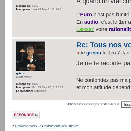
À quand un vrai con
Messages:
4142
Inscription:
Lun 14 Mar 2011 16:16
L'
Euro
n'est pas l'unit
En
audio
, c'est le
1er a
Laissez
votre
rationali
Re: Tous nos vœ
de
grisou
le Jeu 7 Jan
Je ne te raconte p
grisou
Modérateur
Ne confondez pas ma per
Messages:
6830
et mon attitude dépend
Inscription:
Mar 23 Fév 2010 22:22
Localisation:
Ottignies
Afficher les messages postés depuis:
Répondre
Retourner vers Les instruments acoustiques