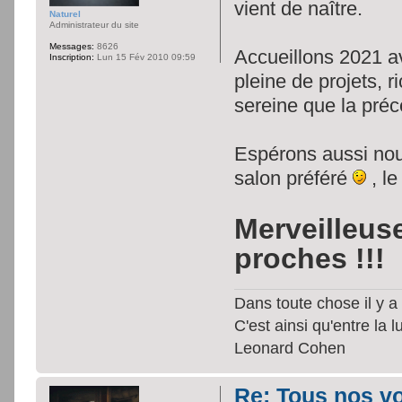
vient de naître.
Naturel
Administrateur du site
Messages:
8626
Accueillons 2021 
Inscription:
Lun 15 Fév 2010 09:59
pleine de projets, r
sereine que la pré
Espérons aussi nous
salon préféré
, l
Merveilleus
proches !!!
Dans toute chose il y a 
C'est ainsi qu'entre la 
Leonard Cohen
Re: Tous nos vœ