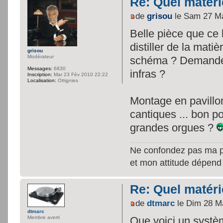
Re: Quel matéri
de
grisou
le Sam 27 Ma
Belle pièce que ce
distiller de la mati
grisou
Modérateur
schéma ? Demande s
Messages:
6830
infras ?
Inscription:
Mar 23 Fév 2010 22:22
Localisation:
Ottignies
Montage en pavillon
cantiques ... bon po
grandes orgues ?
Ne confondez pas ma per
et mon attitude dépend
Re: Quel matéri
de
dtmarc
le Dim 28 M
dtmarc
Que voici un systèm
Membre averti