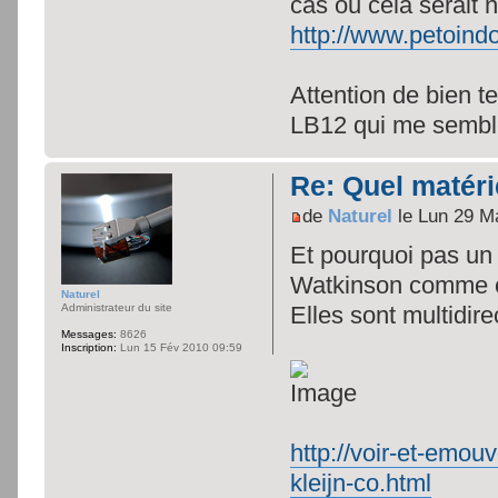
cas ou cela serait 
http://www.petoindo
Attention de bien t
LB12 qui me semble
Re: Quel matéri
de
Naturel
le Lun 29 M
Et pourquoi pas un
Watkinson comme c
Naturel
Administrateur du site
Elles sont multidire
Messages:
8626
Inscription:
Lun 15 Fév 2010 09:59
http://voir-et-emou
kleijn-co.html