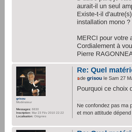
aurait-il un seul a
Existe-t-il d'autre(s
installation mono ?
MERCI pour votre a
Cordialement à vou
Pierre RAGONNE
Re: Quel matéri
de
grisou
le Sam 27 Ma
Pourquoi ce choix
grisou
Modérateur
Ne confondez pas ma per
Messages:
6830
et mon attitude dépend
Inscription:
Mar 23 Fév 2010 22:22
Localisation:
Ottignies