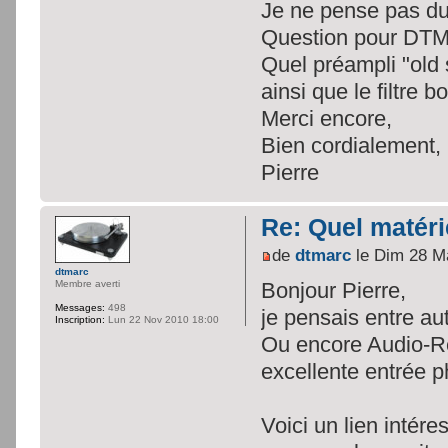
Je ne pense pas du 
Question pour DTM
Quel préampli "old 
ainsi que le filtre 
Merci encore,
Bien cordialement,
Pierre
Re: Quel matéri
de
dtmarc
le Dim 28 M
dtmarc
Bonjour Pierre,
Membre averti
Messages:
498
je pensais entre au
Inscription:
Lun 22 Nov 2010 18:00
Ou encore Audio-Re
excellente entrée 
Voici un lien intére