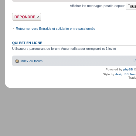
Afficher les messages postés depuis:
Répondre
Retourner vers Entraide et solidarité entre passionnés
QUI EST EN LIGNE
Utilisateurs parcourant ce forum: Aucun utilisateur enregistré et 1 invité
L
Index du forum
Powered by
phpBB
©
Style by
designBB Tea
Tradu