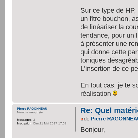
Sur ce type de HP, 
un fltre bouchon, a
de linéariser la co
tendance, pour un 
à présenter une re
qui donne cette part
toniques désagréab
L'insertion de ce pet
En tout cas, je te s
réalisation
Re: Quel matéri
Pierre RAGONNEAU
Membre néophyte
de
Pierre RAGONNEA
Messages:
2
Inscription:
Dim 21 Mai 2017 17:58
Bonjour,