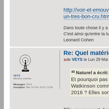
http://voir-et-emo
un-tres-bon-cru.htm
Dans toute chose il y a 
C'est ainsi qu'entre la 
Leonard Cohen
Re: Quel matéri
de
VEYS
le Lun 29 Mai
Naturel a écrit:
VEYS
Et pourquoi pas
Membre émérite
Watkinson comme
Messages:
2614
Inscription:
Mer 24 Fév 2010 13:09
2016 ? Elles son