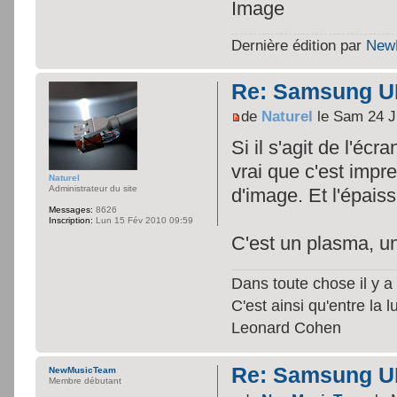
Dernière édition par
New
Re: Samsung U
de
Naturel
le Sam 24 J
Si il s'agit de l'éc
vrai que c'est impr
Naturel
Administrateur du site
d'image. Et l'épaiss
Messages:
8626
Inscription:
Lun 15 Fév 2010 09:59
C'est un plasma, 
Dans toute chose il y a 
C'est ainsi qu'entre la 
Leonard Cohen
Re: Samsung U
NewMusicTeam
Membre débutant