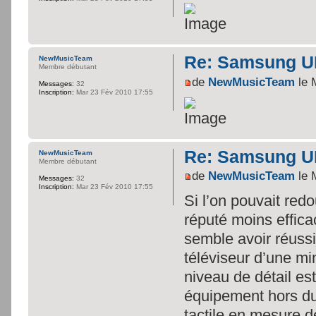
Re: Samsung U
NewMusicTeam
Membre débutant
de
NewMusicTeam
le 
Messages:
32
Inscription:
Mar 23 Fév 2010 17:55
Re: Samsung U
NewMusicTeam
Membre débutant
de
NewMusicTeam
le 
Messages:
32
Inscription:
Mar 23 Fév 2010 17:55
Si l’on pouvait red
réputé moins effic
semble avoir réussi
téléviseur d’une mi
niveau de détail est
équipement hors 
tactile en mesure d