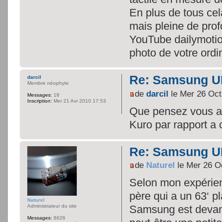
En plus de tous cela
mais pleine de prof
YouTube dailymotio
photo de votre ordi
Re: Samsung U
darcil
Membre néophyte
de
darcil
le Mer 26 Oct
Messages:
18
Inscription:
Mer 21 Avr 2010 17:53
Que pensez vous av
Kuro par rapport a 
Re: Samsung U
de
Naturel
le Mer 26 O
Selon mon expérien
père qui a un 63‘ p
Naturel
Administrateur du site
Samsung est devant
Messages:
8626