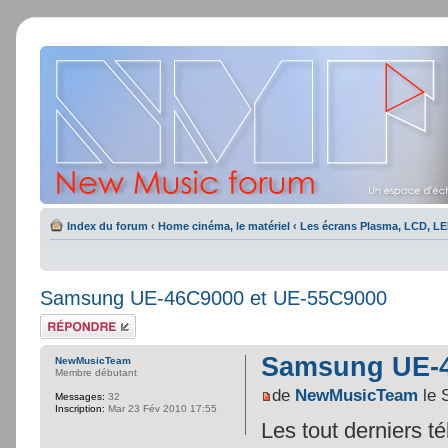
Index du forum
‹
Home cinéma, le matériel
‹
Les écrans Plasma, LCD, LE
Samsung UE-46C9000 et UE-55C9000
Répondre
Samsung UE-4
NewMusicTeam
Membre débutant
de
NewMusicTeam
le 
Messages:
32
Inscription:
Mar 23 Fév 2010 17:55
Les tout derniers 