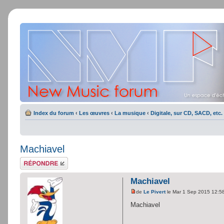
Index du forum
‹
Les œuvres
‹
La musique
‹
Digitale, sur CD, SACD, etc.
Machiavel
Répondre
Machiavel
de
Le Pivert
le Mar 1 Sep 2015 12:5
Machiavel