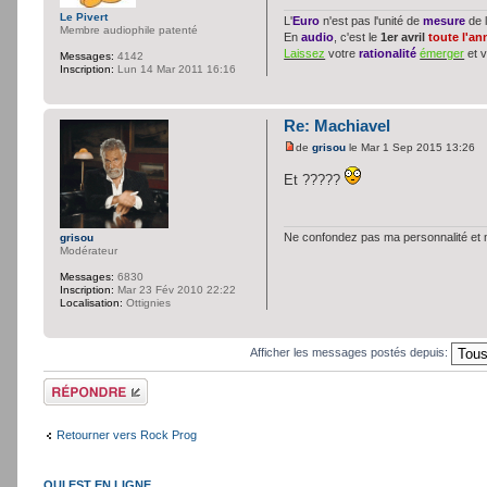
Le Pivert
L'
Euro
n'est pas l'unité de
mesure
de l
Membre audiophile patenté
En
audio
, c'est le
1er avril
toute l'a
Laissez
votre
rationalité
émerger
et 
Messages:
4142
Inscription:
Lun 14 Mar 2011 16:16
Re: Machiavel
de
grisou
le Mar 1 Sep 2015 13:26
Et ?????
Ne confondez pas ma personnalité et mo
grisou
Modérateur
Messages:
6830
Inscription:
Mar 23 Fév 2010 22:22
Localisation:
Ottignies
Afficher les messages postés depuis:
Répondre
Retourner vers Rock Prog
QUI EST EN LIGNE