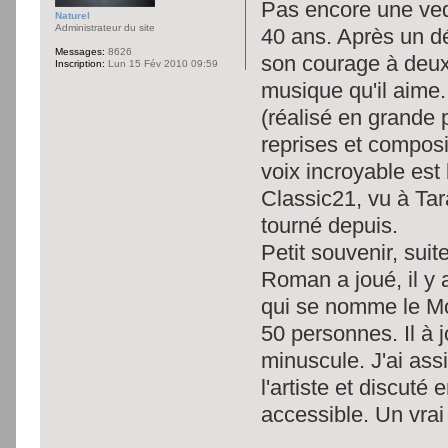
Pas encore une ve
Naturel
Administrateur du site
40 ans. Après un déb
Messages:
8626
son courage à deux 
Inscription:
Lun 15 Fév 2010 09:59
musique qu'il aime
(réalisé en grande p
reprises et composit
voix incroyable est
Classic21, vu à Tar
tourné depuis.
Petit souvenir, sui
Roman a joué, il y 
qui se nomme le Mon
50 personnes. Il à 
minuscule. J'ai ass
l'artiste et discuté
accessible. Un vrai 