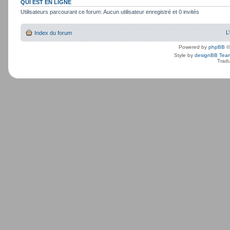
QUI EST EN LIGNE
Utilisateurs parcourant ce forum: Aucun utilisateur enregistré et 0 invités
L
Index du forum
Powered by
phpBB
©
Style by
designBB Tea
Tradu