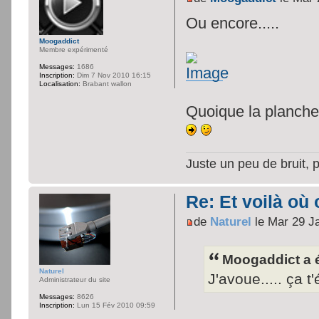
Ou encore.....
Moogaddict
Membre expérimenté
Messages:
1686
Inscription:
Dim 7 Nov 2010 16:15
Localisation:
Brabant wallon
Quoique la planche s
Juste un peu de bruit, 
Re: Et voilà où 
de
Naturel
le Mar 29 J
Moogaddict a é
Naturel
J'avoue..... ça t
Administrateur du site
Messages:
8626
Inscription:
Lun 15 Fév 2010 09:59