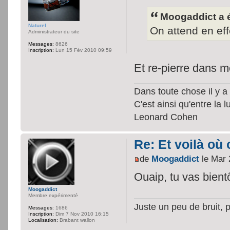
Moogaddict a é
Naturel
On attend en effe
Administrateur du site
Messages:
8626
Inscription:
Lun 15 Fév 2010 09:59
Et re-pierre dans m
Dans toute chose il y a 
C'est ainsi qu'entre la 
Leonard Cohen
Re: Et voilà où 
de
Moogaddict
le Mar 
Ouaip, tu vas bient
Moogaddict
Membre expérimenté
Juste un peu de bruit, 
Messages:
1686
Inscription:
Dim 7 Nov 2010 16:15
Localisation:
Brabant wallon