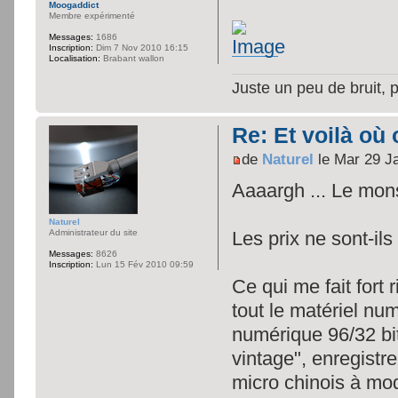
Moogaddict
Membre expérimenté
Messages:
1686
Inscription:
Dim 7 Nov 2010 16:15
Localisation:
Brabant wallon
Juste un peu de bruit, 
Re: Et voilà où 
de
Naturel
le Mar 29 J
Aaaargh ... Le mons
Naturel
Administrateur du site
Les prix ne sont-il
Messages:
8626
Inscription:
Lun 15 Fév 2010 09:59
Ce qui me fait fort 
tout le matériel nu
numérique 96/32 bit
vintage", enregistr
micro chinois à mod