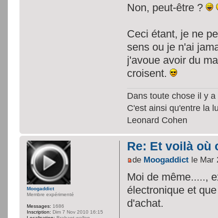
Non, peut-être ?
Ceci étant, je ne p
sens ou je n'ai jam
j'avoue avoir du ma
croisent.
Dans toute chose il y a 
C'est ainsi qu'entre la 
Leonard Cohen
Re: Et voilà où 
de
Moogaddict
le Mar 
Moi de même....., e
électronique et que
Moogaddict
Membre expérimenté
d'achat.
Messages:
1686
Inscription:
Dim 7 Nov 2010 16:15
Localisation:
Brabant wallon