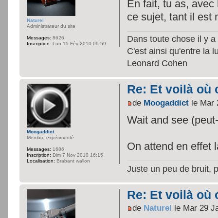
En fait, tu as, avec
ce sujet, tant il e
Naturel
Administrateur du site
Dans toute chose il y a 
Messages:
8626
Inscription:
Lun 15 Fév 2010 09:59
C'est ainsi qu'entre la 
Leonard Cohen
Re: Et voilà où 
de
Moogaddict
le Mar 
Wait and see (peut-ê
Moogaddict
Membre expérimenté
On attend en effet la
Messages:
1686
Inscription:
Dim 7 Nov 2010 16:15
Localisation:
Brabant wallon
Juste un peu de bruit, 
Re: Et voilà où 
de
Naturel
le Mar 29 J