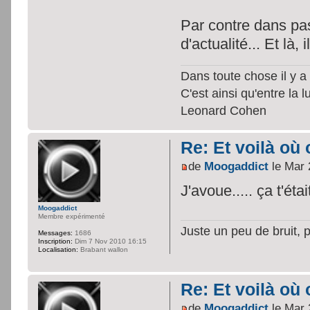
Par contre dans pas
d'actualité... Et là, 
Dans toute chose il y a 
C'est ainsi qu'entre la 
Leonard Cohen
Re: Et voilà où 
de
Moogaddict
le Mar 
J'avoue..... ça t'éta
Moogaddict
Membre expérimenté
Juste un peu de bruit, 
Messages:
1686
Inscription:
Dim 7 Nov 2010 16:15
Localisation:
Brabant wallon
Re: Et voilà où 
de
Moogaddict
le Mar 