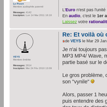
Le Pivert
Membre audiophile patenté
L'
Euro
n'est pas l'unit
Messages:
4142
En
audio
, c'est le
1er a
Inscription:
Lun 14 Mar 2011 16:16
Laissez
votre
rationali
Re: Et voilà où 
de
VEYS
le Mar 29 Jan
Je n'ai toujours pa
MP3 MP4/ Wave, mai
VEYS
Membre émérite
partie basé sur le 
Messages:
2614
Inscription:
Mer 24 Fév 2010 13:09
Le gros problème, c'
son "vynile"
Alors, passer 1 heu
puis entendre des 