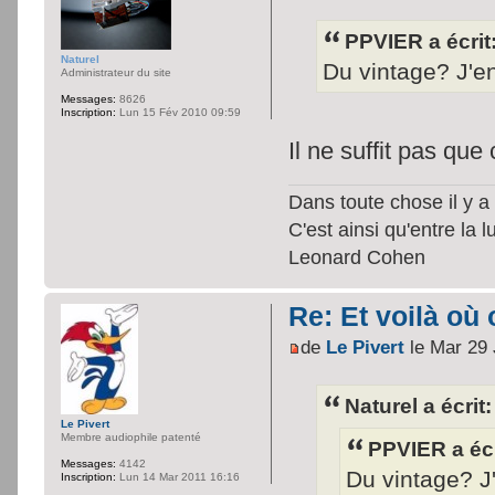
PPVIER a écrit
Naturel
Du vintage? J'en
Administrateur du site
Messages:
8626
Inscription:
Lun 15 Fév 2010 09:59
Il ne suffit pas que
Dans toute chose il y a 
C'est ainsi qu'entre la 
Leonard Cohen
Re: Et voilà où 
de
Le Pivert
le Mar 29 
Naturel a écrit:
Le Pivert
Membre audiophile patenté
PPVIER a écr
Messages:
4142
Du vintage? J'
Inscription:
Lun 14 Mar 2011 16:16