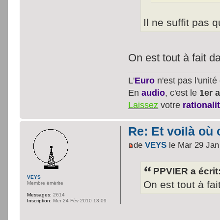
Il ne suffit pas
On est tout à fait 
L'
Euro
n'est pas l'unit
En
audio
, c'est le
1er a
Laissez
votre
rationali
Re: Et voilà où 
de
VEYS
le Mar 29 Jan
PPVIER a écrit
VEYS
On est tout à fa
Membre émérite
Messages:
2614
Inscription:
Mer 24 Fév 2010 13:09