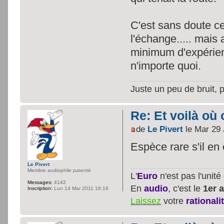
C'est sans doute ce 
l'échange..... mai
minimum d'expérienc
n'importe quoi.
Juste un peu de bruit, 
Re: Et voilà où 
de
Le Pivert
le Mar 29 
Espèce rare s'il en
Le Pivert
Membre audiophile patenté
L'
Euro
n'est pas l'unit
Messages:
4142
En
audio
, c'est le
1er a
Inscription:
Lun 14 Mar 2011 16:16
Laissez
votre
rationali