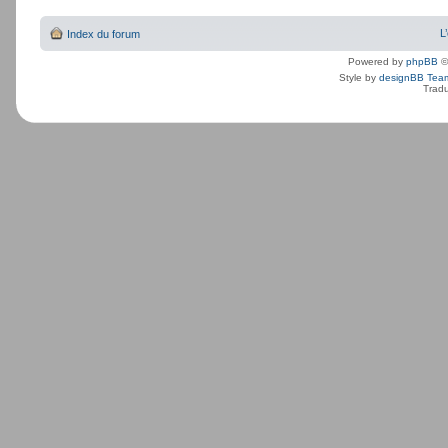
L
Index du forum
Powered by
phpBB
©
Style by
designBB Tea
Tradu