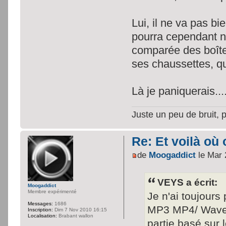
Lui, il ne va pas bi
pourra cependant no
comparée des boîtes
ses chaussettes, qu
Là je paniquerais...
Juste un peu de bruit, 
Re: Et voilà où 
de
Moogaddict
le Mar 
VEYS a écrit:
Moogaddict
Membre expérimenté
Je n'ai toujour
Messages:
1686
MP3 MP4/ Wave, 
Inscription:
Dim 7 Nov 2010 16:15
Localisation:
Brabant wallon
partie basé sur 