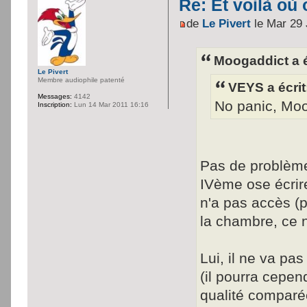
Re: Et voilà où 
de
Le Pivert
le Mar 29 
Moogaddict a é
Le Pivert
Membre audiophile patenté
VEYS a écrit
Messages:
4142
No panic, Moog
Inscription:
Lun 14 Mar 2011 16:16
Pas de problème.
IVème ose écrire
n'a pas accès (p
la chambre, ce n'
Lui, il ne va pa
(il pourra cepen
qualité comparée