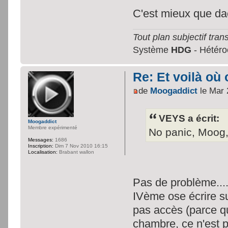
C'est mieux que da
Tout plan subjectif trans
Système
HDG
- Hétéroc
Re: Et voilà où 
de
Moogaddict
le Mar 
VEYS a écrit:
Moogaddict
Membre expérimenté
No panic, Moog, 
Messages:
1686
Inscription:
Dim 7 Nov 2010 16:15
Localisation:
Brabant wallon
Pas de problème....
IVème ose écrire su
pas accès (parce que
chambre, ce n'est pa