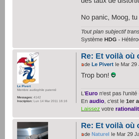
des taux de distort
No panic, Moog, tu 
Tout plan subjectif trans
Système
HDG
- Hétéroc
Re: Et voilà où 
de
Le Pivert
le Mar 29 
Trop bon!
Le Pivert
Membre audiophile patenté
L'
Euro
n'est pas l'unit
Messages:
4142
En
audio
, c'est le
1er a
Inscription:
Lun 14 Mar 2011 16:16
Laissez
votre
rationali
Re: Et voilà où 
de
Naturel
le Mar 29 J