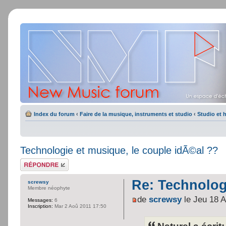
Index du forum
‹
Faire de la musique, instruments et studio
‹
Studio et 
Technologie et musique, le couple idÃ©al ??
Répondre
Re: Technolog
screwsy
Membre néophyte
de
screwsy
le Jeu 18 
Messages:
6
Inscription:
Mar 2 Aoû 2011 17:50