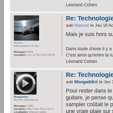
Leonard Cohen
Re: Technologie
de
Naturel
le Jeu 18 A
Mais je suis hors s
Naturel
Administrateur du site
Dans toute chose il y a 
Messages:
8626
C'est ainsi qu'entre la 
Inscription:
Lun 15 Fév 2010 09:59
Leonard Cohen
Re: Technologie
de
Moogaddict
le Jeu 
Pour rester dans le
guitare, je pense qu
Moogaddict
Membre expérimenté
sampler coûtait le p
Messages:
1686
Inscription:
Dim 7 Nov 2010 16:15
une vraie plaie sur 
Localisation:
Brabant wallon