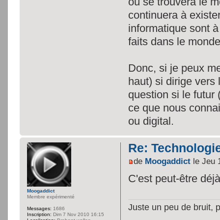
où se trouvera le 
continuera à existe
informatique sont 
faits dans le mond
Donc, si je peux me
haut) si dirige vers
question si le futu
ce que nous connais
ou digital.
Re: Technologie
de
Moogaddict
le Jeu 
C'est peut-être déjà
Moogaddict
Membre expérimenté
Juste un peu de bruit, 
Messages:
1686
Inscription:
Dim 7 Nov 2010 16:15