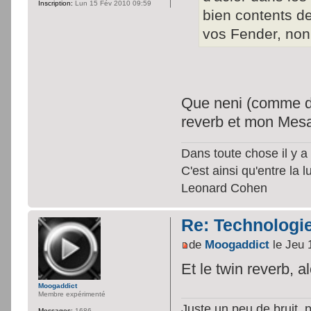
Inscription:
Lun 15 Fév 2010 09:59
bien contents de
vos Fender, no
Que neni (comme di
reverb et mon Mesa 
Dans toute chose il y a 
C'est ainsi qu'entre la 
Leonard Cohen
Re: Technologie
de
Moogaddict
le Jeu 
Et le twin reverb, al
Moogaddict
Membre expérimenté
Juste un peu de bruit, 
Messages:
1686