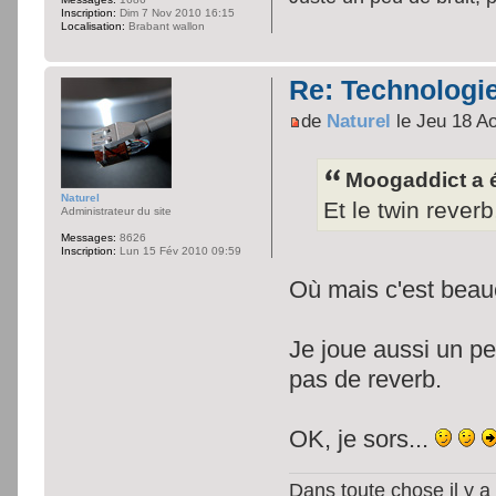
Inscription:
Dim 7 Nov 2010 16:15
Localisation:
Brabant wallon
Re: Technologie
de
Naturel
le Jeu 18 A
Moogaddict a é
Naturel
Et le twin reverb
Administrateur du site
Messages:
8626
Inscription:
Lun 15 Fév 2010 09:59
Où mais c'est beau
Je joue aussi un pet
pas de reverb.
OK, je sors...
Dans toute chose il y a 