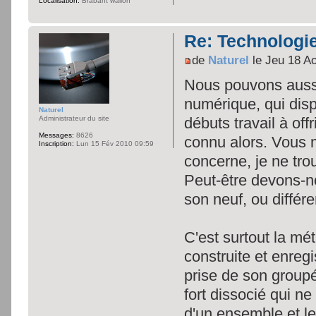
Localisation:
Brabant wallon
Re: Technologie
de
Naturel
le Jeu 18 A
Nous pouvons aussi
numérique, qui dis
Naturel
Administrateur du site
débuts travail à off
Messages:
8626
connu alors. Vous 
Inscription:
Lun 15 Fév 2010 09:59
concerne, je ne tro
Peut-être devons-n
son neuf, ou différe
C'est surtout la mét
construite et enregi
prise de son groupé
fort dissocié qui ne
d'un ensemble et le