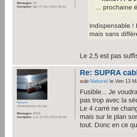
Messages:
29
... prochaine 
Inscription:
Mer 27 Oct 2010 09:33
Indispensable ! E
mais sans différ
Le 2,5 est pas suffi
Re: SUPRA cable
de
Naturel
le Ven 13 M
Fusible... Je voudr
pas trop avec la sé
Naturel
Administrateur du site
Le 4 carré ne change
Messages:
8626
mais sur le plan so
Inscription:
Lun 15 Fév 2010 09:59
tout. Donc en ce q