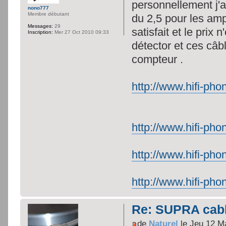
personnellement j'a
nono777
Membre débutant
du 2,5 pour les amp
Messages:
29
satisfait et le prix 
Inscription:
Mer 27 Oct 2010 09:33
détector et ces câb
compteur .
http://www.hifi-ph
http://www.hifi-ph
http://www.hifi-ph
http://www.hifi-ph
Re: SUPRA cable
de
Naturel
le Jeu 12 M