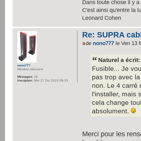
Dans toute chose il y a 
C'est ainsi qu'entre la 
Leonard Cohen
Re: SUPRA cable
de
nono777
le Ven 13 
Naturel a écrit:
nono777
Fusible... Je vo
Membre débutant
pas trop avec la
Messages:
29
Inscription:
Mer 27 Oct 2010 09:33
non. Le 4 carré
l'installer, mais
cela change tou
absolument.
Merci pour les rens