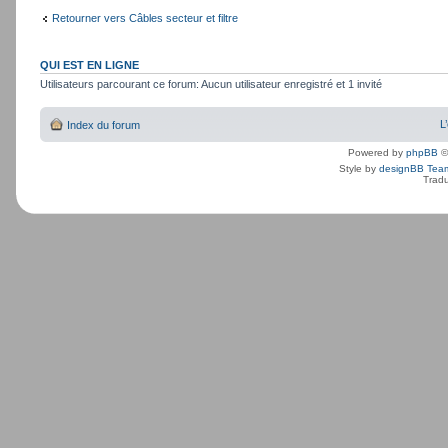
Retourner vers Câbles secteur et filtre
QUI EST EN LIGNE
Utilisateurs parcourant ce forum: Aucun utilisateur enregistré et 1 invité
L
Index du forum
Powered by
phpBB
©
Style by
designBB Tea
Tradu