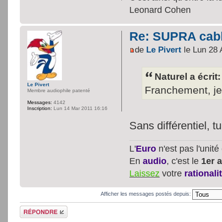
Leonard Cohen
Re: SUPRA cable
de
Le Pivert
le Lun 28 
Naturel a écrit:
Le Pivert
Franchement, je 
Membre audiophile patenté
Messages:
4142
Inscription:
Lun 14 Mar 2011 16:16
Sans différentiel,
L'
Euro
n'est pas l'unit
En
audio
, c'est le
1er a
Laissez
votre
rationali
Afficher les messages postés depuis:
Répondre