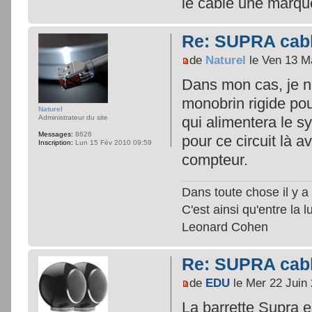
le cable une marque
Re: SUPRA cable
de
Naturel
le Ven 13 M
Dans mon cas, je n'a
monobrin rigide pou
Naturel
Administrateur du site
qui alimentera le sy
Messages:
8626
pour ce circuit là a
Inscription:
Lun 15 Fév 2010 09:59
compteur.
Dans toute chose il y a 
C'est ainsi qu'entre la 
Leonard Cohen
Re: SUPRA cable
de
EDU
le Mer 22 Juin
La barrette Supra e