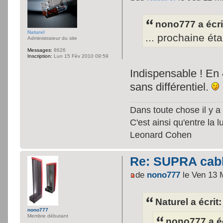
nono777 a écri
Naturel
... prochaine ét
Administrateur du site
Messages:
8626
Inscription:
Lun 15 Fév 2010 09:59
Indispensable ! En 4
sans différentiel.
Dans toute chose il y a 
C'est ainsi qu'entre la 
Leonard Cohen
Re: SUPRA cable
de
nono777
le Ven 13 
Naturel a écrit:
nono777
Membre débutant
nono777 a éc