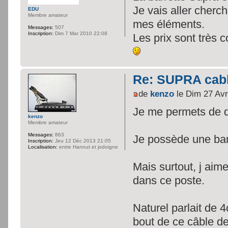
Je vais aller cherc
EDU
Membre amateur
mes éléments.
Messages:
507
Inscription:
Dim 7 Mar 2010 22:08
Les prix sont très c
Re: SUPRA cable
de
kenzo
le Dim 27 Avr
Je me permets de d
kenzo
Membre amateur
Messages:
863
Je possède une bar
Inscription:
Jeu 12 Déc 2013 21:05
Localisation:
entre Hannut et jodoigne
Mais surtout, j aime
dans ce poste.
Naturel parlait de 
bout de ce câble de