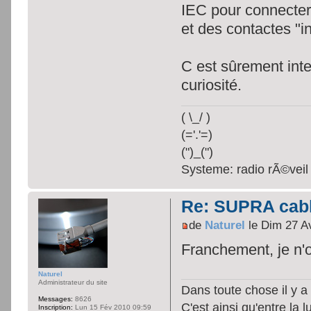
IEC pour connecter 
et des contactes "in
C est sûrement inte
curiosité.
( \_/ )
(='.'=)
(")_(")
Systeme: radio rÃ©veil 
Re: SUPRA cable
de
Naturel
le Dim 27 A
Franchement, je n'o
Naturel
Administrateur du site
Dans toute chose il y a 
Messages:
8626
C'est ainsi qu'entre la 
Inscription:
Lun 15 Fév 2010 09:59