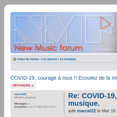
Index du forum
‹
Les œuvres
‹
La musique
COVID-19, courage à tous !! Ecoutez de la m
Répondre
Re: COVID-19, 
marcel22
Membre néophyte
musique.
Messages:
3
Inscription:
Lun 17 Mai 2021 14:17
de
marcel22
le Mer 19