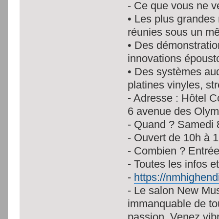
- Ce que vous ne ver
• Les plus grandes
réunies sous un mê
• Des démonstratio
innovations époust
• Des systèmes audi
platines vinyles, 
- Adresse : Hôtel C
6 avenue des Olymp
- Quand ? Samedi 
- Ouvert de 10h à 
- Combien ? Entrée 
- Toutes les infos 
-
https://nmhighen
- Le salon New Mus
immanquable de tou
passion. Venez vib