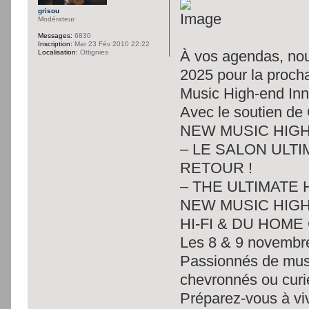
grisou
Modérateur
Messages:
6830
Inscription:
Mar 23 Fév 2010 22:22
À vos agendas, nou
Localisation:
Ottignies
2025 pour la procha
Music High-end In
Avec le soutien de
NEW MUSIC HIGH
– LE SALON ULTI
RETOUR !
– THE ULTIMATE 
NEW MUSIC HIGH
HI-FI & DU HOME
Les 8 & 9 novembre
Passionnés de musi
chevronnés ou curi
Préparez-vous à viv