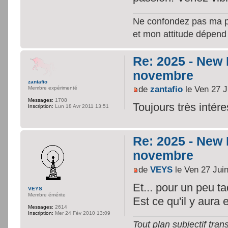
Ne confondez pas ma per
et mon attitude dépend
Re: 2025 - New
novembre
zantafio
de
zantafio
le Ven 27 J
Membre expérimenté
Messages:
1708
Toujours très inté
Inscription:
Lun 18 Avr 2011 13:51
Re: 2025 - New
novembre
de
VEYS
le Ven 27 Jui
Et... pour un peu ta
VEYS
Membre émérite
Est ce qu'il y aura
Messages:
2614
Inscription:
Mer 24 Fév 2010 13:09
Tout plan subjectif trans