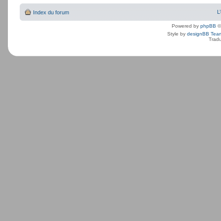
L
Index du forum
Powered by
phpBB
©
Style by
designBB Tea
Tradu