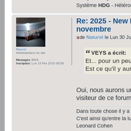
Système
HDG
- Hétéroc
Re: 2025 - New
novembre
de
Naturel
le Lun 30 Ju
Naturel
VEYS a écrit:
Administrateur du site
Et... pour un pe
Messages:
8626
Inscription:
Lun 15 Fév 2010 09:59
Est ce qu'il y a
Oui, nous aurons u
visiteur de ce foru
Dans toute chose il y a 
C'est ainsi qu'entre la 
Leonard Cohen