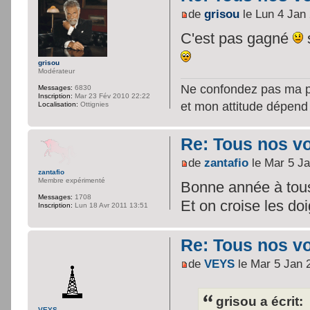
de
grisou
le Lun 4 Jan
C'est pas gagné
grisou
Modérateur
Ne confondez pas ma per
Messages:
6830
Inscription:
Mar 23 Fév 2010 22:22
et mon attitude dépend
Localisation:
Ottignies
Re: Tous nos vœ
de
zantafio
le Mar 5 Ja
zantafio
Membre expérimenté
Bonne année à tous
Messages:
1708
Et on croise les doi
Inscription:
Lun 18 Avr 2011 13:51
Re: Tous nos vœ
de
VEYS
le Mar 5 Jan 
grisou a écrit:
VEYS