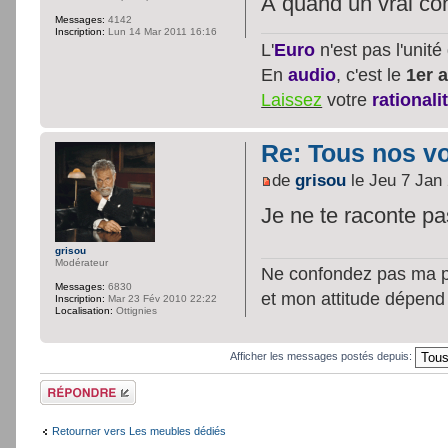
À quand un vrai con
Messages:
4142
Inscription:
Lun 14 Mar 2011 16:16
L'
Euro
n'est pas l'unit
En
audio
, c'est le
1er a
Laissez
votre
rationali
Re: Tous nos vœ
de
grisou
le Jeu 7 Jan
Je ne te raconte p
grisou
Modérateur
Ne confondez pas ma per
Messages:
6830
et mon attitude dépend
Inscription:
Mar 23 Fév 2010 22:22
Localisation:
Ottignies
Afficher les messages postés depuis:
Répondre
Retourner vers Les meubles dédiés