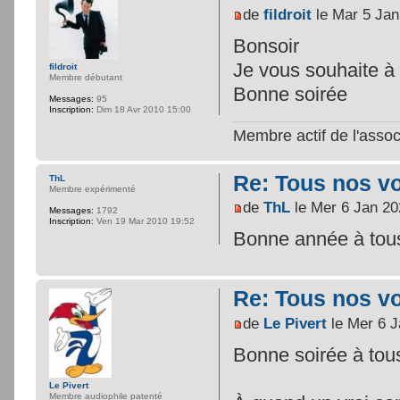
de
fildroit
le Mar 5 Jan
Bonsoir
Je vous souhaite 
fildroit
Membre débutant
Bonne soirée
Messages:
95
Inscription:
Dim 18 Avr 2010 15:00
Membre actif de l'assoc
Re: Tous nos vœ
ThL
Membre expérimenté
de
ThL
le Mer 6 Jan 20
Messages:
1792
Inscription:
Ven 19 Mar 2010 19:52
Bonne année à tous!
Re: Tous nos vœ
de
Le Pivert
le Mer 6 J
Bonne soirée à tous
Le Pivert
Membre audiophile patenté