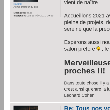
vient de naître.
Naturel
Administrateur du site
Messages:
8626
Accueillons 2021 
Inscription:
Lun 15 Fév 2010 09:59
pleine de projets, r
sereine que la pré
Espérons aussi nous
salon préféré
, l
Merveilleus
proches !!!
Dans toute chose il y a 
C'est ainsi qu'entre la 
Leonard Cohen
Re: Tous nos vœ