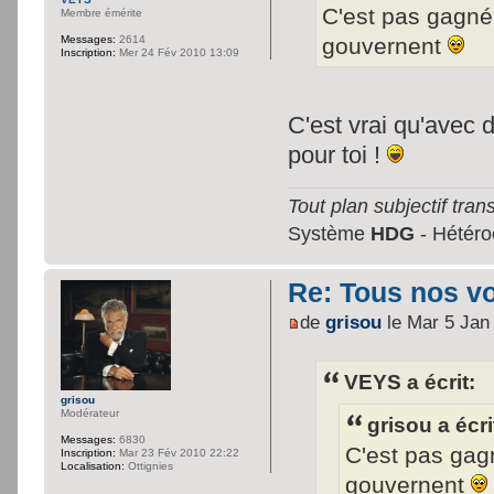
C'est pas gagn
Membre émérite
gouvernent
Messages:
2614
Inscription:
Mer 24 Fév 2010 13:09
C'est vrai qu'avec 
pour toi !
Tout plan subjectif trans
Système
HDG
- Hétéroc
Re: Tous nos vœ
de
grisou
le Mar 5 Jan
VEYS a écrit:
grisou
Modérateur
grisou a écri
Messages:
6830
C'est pas ga
Inscription:
Mar 23 Fév 2010 22:22
Localisation:
Ottignies
gouvernent