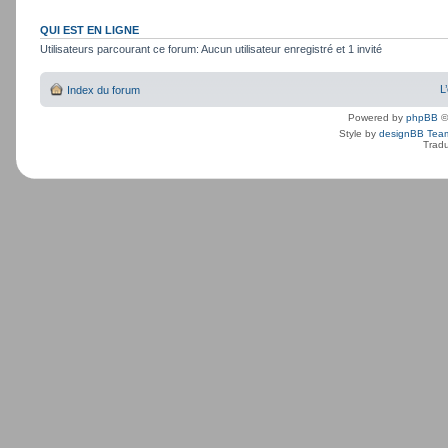
QUI EST EN LIGNE
Utilisateurs parcourant ce forum: Aucun utilisateur enregistré et 1 invité
L
Index du forum
Powered by
phpBB
©
Style by
designBB Tea
Tradu