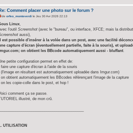
Re: Comment placer une photo sur le forum ?
de
orfeo_monteverdi
le Jeu 30 Avr 2026 22:13
Sous Linux
,
avec l'outil
Screenshot
(avec le "bureau", ou interface, XFCE; mais la distrib
Screenshot
aussi),
il est possible d'insérer à la volée dans un post, avec une facilité décon
une capture d'écran (éventuellement partielle, faite à la souris), et upl
imgur.com; on obtient les BBcode automatiquement aussi - bluffant
.
Une petite configuration permet en effet de:
- faire une capture d'écran à l'aide de la souris
- (l'image en résultant est automatiquement uploadée dans Imgur.com)
- on obtient
automatique
ment les BBcodes référençant l'image de la capture
- on les copie-colle dans le post, et hop !
Voici comment ça se passe.
TUTORIEL illustré, de mon crû.
_________________________________________
1. UTILISATION