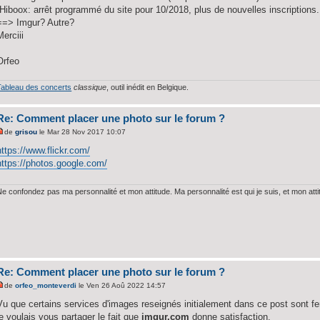
-Hiboox: arrêt programmé du site pour 10/2018, plus de nouvelles inscriptions.
==> Imgur? Autre?
Merciii
Orfeo
Tableau des concerts
classique
, outil inédit en Belgique.
Re: Comment placer une photo sur le forum ?
de
grisou
le Mar 28 Nov 2017 10:07
https://www.flickr.com/
https://photos.google.com/
Ne confondez pas ma personnalité et mon attitude. Ma personnalité est qui je suis, et mon att
Re: Comment placer une photo sur le forum ?
de
orfeo_monteverdi
le Ven 26 Aoû 2022 14:57
Vu que certains services d'images reseignés initialement dans ce post sont f
je voulais vous partager le fait que
imgur.com
donne satisfaction,