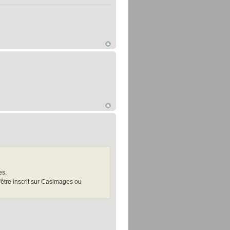
es.
être inscrit sur Casimages ou