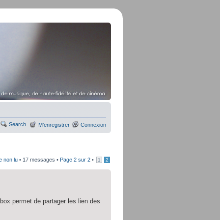
Search
M’enregistrer
Connexion
e non lu
• 17 messages •
Page
2
sur
2
•
1
2
box permet de partager les lien des