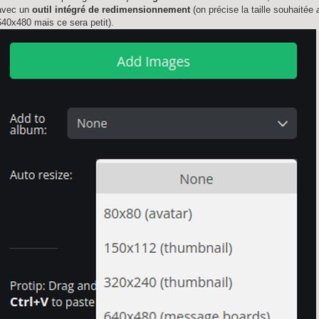
avec un
outil intégré de redimensionnement
(on précise la taille souhaitée
640x480 mais ce sera petit).