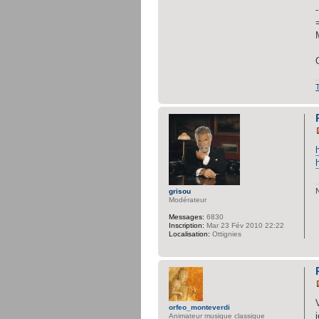
grisou
Modérateur
Messages:
6830
Inscription:
Mar 23 Fév 2010 22:22
Localisation:
Ottignies
orfeo_monteverdi
Animateur musique classique