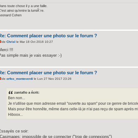
ans toute chose il y a une faille.
'est ainsi qu'entre la lumiÃ¨re.
Leonard Cohen
Re: Comment placer une photo sur le forum ?
de
ChrisI
le Mar 18 Oct 2016 10:27
Merci !!!
Pas simple mais je vais essayer :-)
Re: Comment placer une photo sur le forum ?
de
orfeo_monteverdi
le Lun 27 Nov 2017 23:26
zantafio a écrit:
Ben non...
Je n'utilise que mon adresse email "ouverte au spam" pour ce genre de bricol
Mais pour être honnête, même dans celle-là je n'ai pas reçu de spam après m'
Hiboox...
Essayés ce soir:
-Casimages: impossible de se connecter ("trop de connexions")