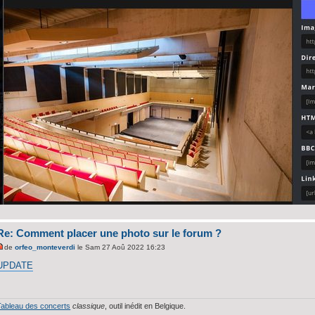
Re: Comment placer une photo sur le forum ?
de
orfeo_monteverdi
le Sam 27 Aoû 2022 16:23
UPDATE
Tableau des concerts
classique
, outil inédit en Belgique.