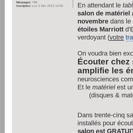
Messages:
786
En attendant le
tab
Inscription:
Lun 2 Déc 2013 14:50
salon de matériel 
novembre
dans le 
étoiles Marriott
d'E
verdoyant (
votre
tr
On voudra bien excu
Écouter chez 
amplifie les é
neurosciences com
Et le
matériel
est un
(disques & mat
Dans trente-cinq sa
installés pour éco
salon est GRATUI