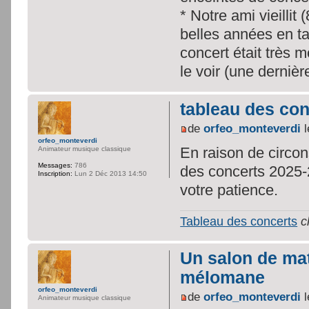
* Notre ami vieilli
belles années en tan
concert était très m
le voir (une dernièr
tableau des con
de
orfeo_monteverdi
l
orfeo_monteverdi
En raison de circo
Animateur musique classique
Messages:
786
des concerts 2025-
Inscription:
Lun 2 Déc 2013 14:50
votre patience.
Tableau des concerts
c
Un salon de maté
mélomane
orfeo_monteverdi
de
orfeo_monteverdi
l
Animateur musique classique