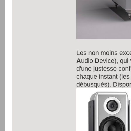
Les non moins exc
A
udio
D
evice), qu
d'une justesse con
chaque instant (le
débusqués). Disponi