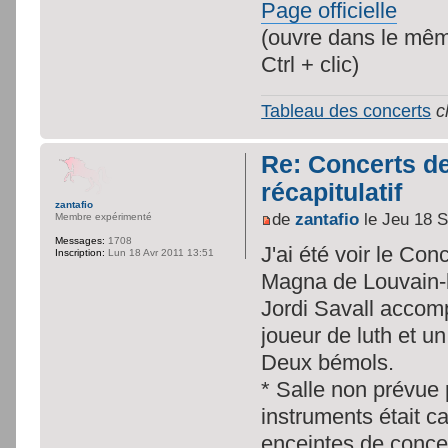
Page officielle
(ouvre dans le même
Ctrl + clic)
Tableau des concerts
c
Re: Concerts d
récapitulatif
zantafio
de
zantafio
le Jeu 18 
Membre expérimenté
Messages:
1708
J'ai été voir le Con
Inscription:
Lun 18 Avr 2011 13:51
Magna de Louvain-
Jordi Savall accom
joueur de luth et u
Deux bémols.
* Salle non prévue
instruments était c
enceintes de conce