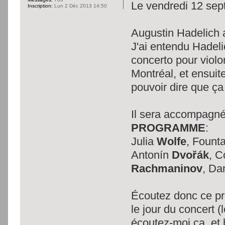
Le vendredi 12 se
Inscription:
Lun 2 Déc 2013 14:50
Augustin Hadelich 
J'ai entendu Hade
concerto pour viol
Montréal, et ensuit
pouvoir dire que ç
Il sera accompagné
PROGRAMME
:
Julia
Wolfe
, Founta
Antonín
Dvořák
, C
Rachmaninov
, Da
Écoutez donc ce pr
le jour du concert
écoutez-moi ça, et 