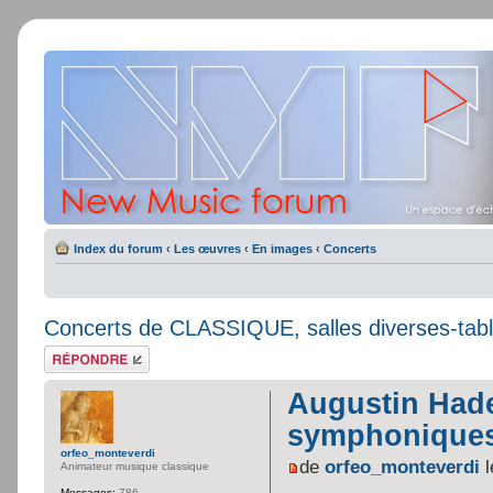
Index du forum
‹
Les œuvres
‹
En images
‹
Concerts
Concerts de CLASSIQUE, salles diverses-table
Répondre
Augustin Hade
symphonique
orfeo_monteverdi
de
orfeo_monteverdi
l
Animateur musique classique
Messages:
786