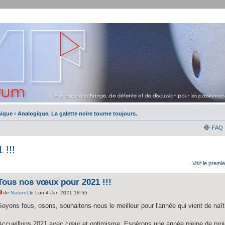
sique
‹
Analogique. La galette noire tourne toujours.
FAQ
 !!!
Voir le premi
Tous nos vœux pour 2021 !!!
de
Naturel
le Lun 4 Jan 2021 18:55
Soyons fous, osons, souhaitons-nous le meilleur pour l'année qui vient de naît
Accueillons 2021 avec cœur et optimisme. Espérons une année pleine de projet