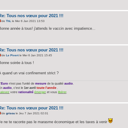
Re: Tous nos vœux pour 2021 !!!
de
ThL
le Mer 6 Jan 2021 13:53
Bonne année à tous! j'attends le vaccin avec impatience...
Re: Tous nos vœux pour 2021 !!!
de
Le Pivert
le Mer 6 Jan 2021 15:45
Bonne soirée à tous !
À quand un vrai confinement strict ?
'
Euro
n'est pas l'unité de
mesure
de la qualité
audio
.
En
audio
, c'est le
1er avril
toute l'année
.
Laissez
votre
rationalité
émerger
et vous
libérer
.
Re: Tous nos vœux pour 2021 !!!
de
grisou
le Jeu 7 Jan 2021 02:01
Je ne te raconte pas le marasme économique et les taxes à venir