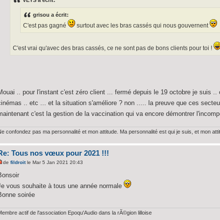
grisou a écrit:
C'est pas gagné
surtout avec les bras cassés qui nous gouvernent
C'est vrai qu'avec des bras cassés, ce ne sont pas de bons clients pour toi !
Mouai .. pour l'instant c'est zéro client ... fermé depuis le 19 octobre je suis ..
cinémas .. etc ... et la situation s'améliore ? non ..... la preuve que ces sect
maintenant c'est la gestion de la vaccination qui va encore démontrer l'incom
Ne confondez pas ma personnalité et mon attitude. Ma personnalité est qui je suis, et mon att
Re: Tous nos vœux pour 2021 !!!
de
fildroit
le Mar 5 Jan 2021 20:43
Bonsoir
Je vous souhaite à tous une année normale
Bonne soirée
embre actif de l'association Epoqu'Audio dans la rÃ©gion lilloise