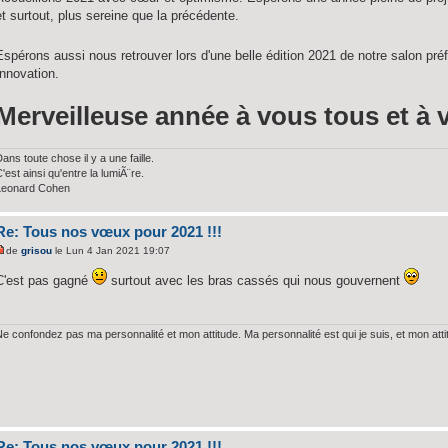
et surtout, plus sereine que la précédente.
Espérons aussi nous retrouver lors d'une belle édition 2021 de notre salon pré
Innovation.
Merveilleuse année à vous tous et à 
ans toute chose il y a une faille.
'est ainsi qu'entre la lumiÃ¨re.
Leonard Cohen
Re: Tous nos vœux pour 2021 !!!
de
grisou
le Lun 4 Jan 2021 19:07
C'est pas gagné
surtout avec les bras cassés qui nous gouvernent
Ne confondez pas ma personnalité et mon attitude. Ma personnalité est qui je suis, et mon att
Re: Tous nos vœux pour 2021 !!!