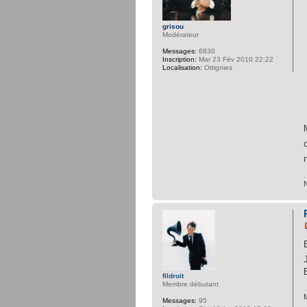
grisou
Modérateur
Messages:
6830
Inscription:
Mar 23 Fév 2010 22:22
Localisation:
Ottignies
fildroit
Membre débutant
M
Messages:
95