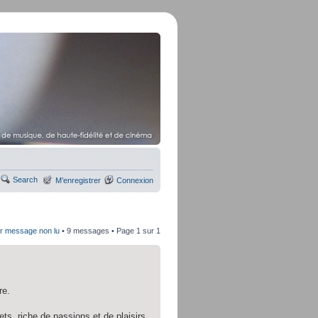
Search
M’enregistrer
Connexion
er message non lu
• 9 messages • Page
1
sur
1
re.
s, riche de passions et de plaisirs