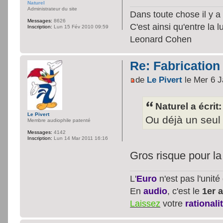
Naturel
Administrateur du site
Dans toute chose il y a 
Messages:
8626
C'est ainsi qu'entre la 
Inscription:
Lun 15 Fév 2010 09:59
Leonard Cohen
Re: Fabrication
de
Le Pivert
le Mer 6 J
Naturel a écrit:
Le Pivert
Ou déjà un seul 
Membre audiophile patenté
Messages:
4142
Inscription:
Lun 14 Mar 2011 16:16
Gros risque pour la 
L'
Euro
n'est pas l'unit
En
audio
, c'est le
1er a
Laissez
votre
rationali