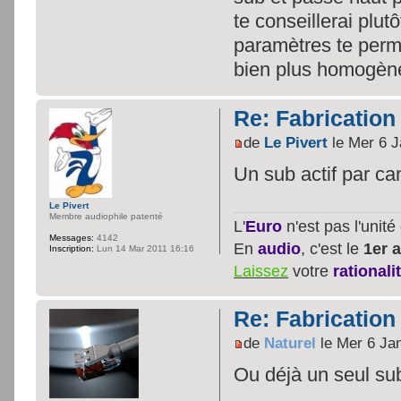
te conseillerai plut
paramètres te perme
bien plus homogène
Re: Fabrication
de
Le Pivert
le Mer 6 J
Un sub actif par ca
Le Pivert
Membre audiophile patenté
L'
Euro
n'est pas l'unit
Messages:
4142
En
audio
, c'est le
1er a
Inscription:
Lun 14 Mar 2011 16:16
Laissez
votre
rationali
Re: Fabrication
de
Naturel
le Mer 6 Ja
Ou déjà un seul sub