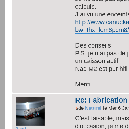
calculs.
J ai vu une enceint
http://www.canuck
bw_thx_fcm8pcm8/
Des conseils
P.S: je n ai pas de
un caisson actif
Nad M2 est pur hifi
Merci
Re: Fabrication
de
Naturel
le Mer 6 Ja
C'est faisable, mai
d'occasion, je me d
Naturel