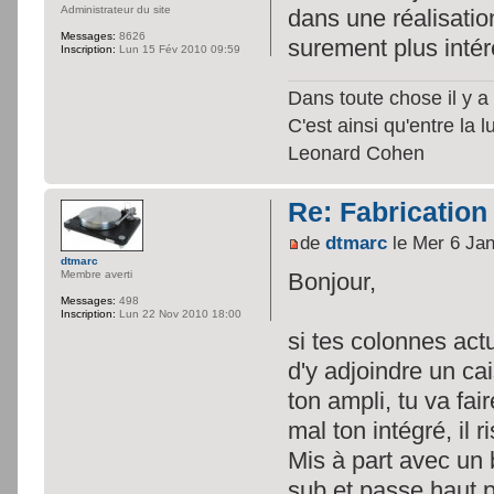
Administrateur du site
dans une réalisation
Messages:
8626
surement plus intér
Inscription:
Lun 15 Fév 2010 09:59
Dans toute chose il y a 
C'est ainsi qu'entre la 
Leonard Cohen
Re: Fabrication
de
dtmarc
le Mer 6 Jan
dtmarc
Bonjour,
Membre averti
Messages:
498
Inscription:
Lun 22 Nov 2010 18:00
si tes colonnes act
d'y adjoindre un ca
ton ampli, tu va fai
mal ton intégré, il 
Mis à part avec un 
sub et passe haut p