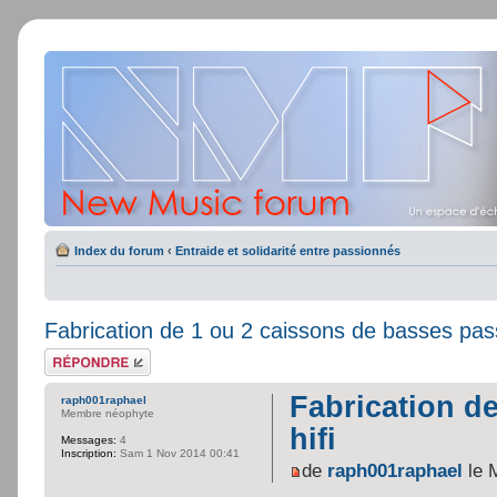
Index du forum
‹
Entraide et solidarité entre passionnés
Fabrication de 1 ou 2 caissons de basses passi
Répondre
Fabrication d
raph001raphael
Membre néophyte
hifi
Messages:
4
Inscription:
Sam 1 Nov 2014 00:41
de
raph001raphael
le 