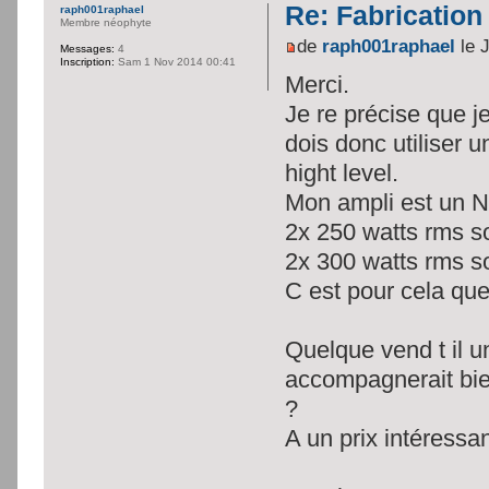
Re: Fabrication
raph001raphael
Membre néophyte
de
raph001raphael
le 
Messages:
4
Inscription:
Sam 1 Nov 2014 00:41
Merci.
Je re précise que j
dois donc utiliser 
hight level.
Mon ampli est un 
2x 250 watts rms 
2x 300 watts rms 
C est pour cela que
Quelque vend t il u
accompagnerait bie
?
A un prix intéressan