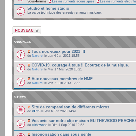
Sous-forums:
Les instruments acoustiques
,
Les instruments électrifi
Studio et home studio
La partie technique des enregistrements musicaux
Ecrire un nouveau
sujet
ANNONCES
Tous nos vœux pour 2021 !!!
de
Naturel
le Lun 4 Jan 2021 18:55
COVID-19, courage à tous !! Ecoutez de la musique.
de
Naturel
le Mar 17 Mar 2020 15:21
Aux nouveaux membres de NMF
de
Naturel
le Ven 7 Juin 2013 12:32
SUJETS
Site de comparaison de différents micros
de
VEYS
le Ven 6 Jan 2023 14:41
Vos avis sur notre clip maison ELITHEWOOD PEACHE
de
elithewood
le Dim 4 Sep 2016 12:52
Insonorisation dans sous pente