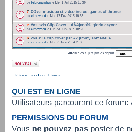
de
bebronaindalo
le Mer 1 Juil 2015 15:39
COver musique et video incrust games of thrones
de
elithewood
le Mar 17 Fév 2015 19:36
Vos avis Clip Cover .. dÃ©jantÃ© gloria gaynor
de
elithewood
le Lun 23 Juin 2014 18:54
vos avis clip cover par A2 jimmy somerville
de
elithewood
le Mar 25 Nov 2014 11:06
Afficher les sujets postés depuis:
Ecrire un nouveau
sujet
Retourner vers Index du forum
QUI EST EN LIGNE
Utilisateurs parcourant ce forum: A
PERMISSIONS DU FORUM
Vous
ne pouvez pas
poster de n