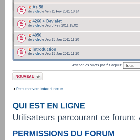
As 58
de
violet
le Ven 11 Fév 2011 18:14
4260 + Devialet
de
violet
le Jeu 3 Fév 2011 15:02
4050
de
violet
le Jeu 13 Jan 2011 11:20
Introduction
de
violet
le Jeu 13 Jan 2011 11:20
Afficher les sujets postés depuis:
Ecrire un nouveau
sujet
Retourner vers Index du forum
QUI EST EN LIGNE
Utilisateurs parcourant ce forum: A
PERMISSIONS DU FORUM