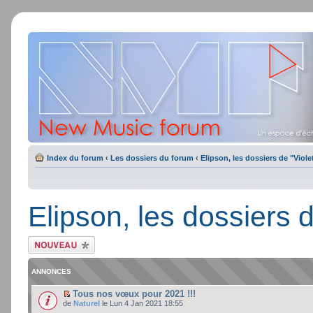
Index du forum
‹
Les dossiers du forum
‹
Elipson, les dossiers de "Viole
Elipson, les dossiers d
Ecrire un nouveau
sujet
ANNONCES
Tous nos vœux pour 2021 !!!
de
Naturel
le Lun 4 Jan 2021 18:55