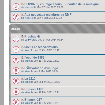
COVID-19, courage à tous !! Ecoutez de la musique.
de
Naturel
le Mar 17 Mar 2020 15:21
Aux nouveaux membres de NMF
de
Naturel
le Ven 7 Juin 2013 12:32
SUJETS
Prestige 4i
de
Le Pivert
le Jeu 17 Avr 2014 09:54
60V31 et ses variations
de
violet
le Lun 31 Oct 2011 13:42
l'oeuf de 1986
de
violet
le Ven 11 Fév 2011 18:23
L'Ã©volution d'un logo
de
violet
le Ven 4 Mar 2011 16:54
La 1210
de
violet
le Ven 25 Fév 2011 15:05
Elipson 1303
de
violet
le Ven 11 Fév 2011 18:21
Elipson C17
de
violet
le Ven 11 Fév 2011 18:24