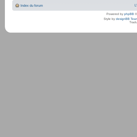
L
Index du forum
Powered by
phpBB
©
Style by
designBB Tea
Tradu