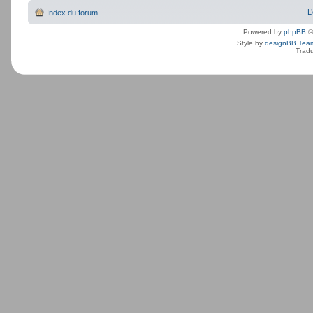
L
Index du forum
Powered by
phpBB
©
Style by
designBB Tea
Tradu