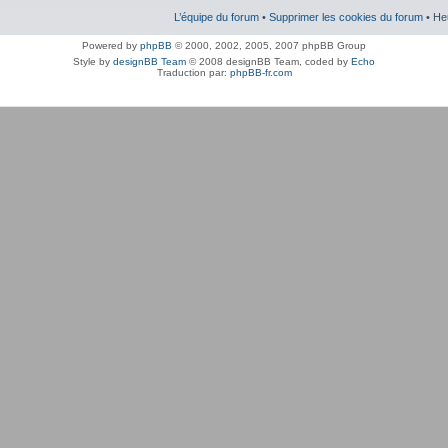
L’équipe du forum
•
Supprimer les cookies du forum
• He
Powered by
phpBB
© 2000, 2002, 2005, 2007 phpBB Group
Style by
designBB Team
© 2008 designBB Team, coded by
Echo
Traduction par:
phpBB-fr.com