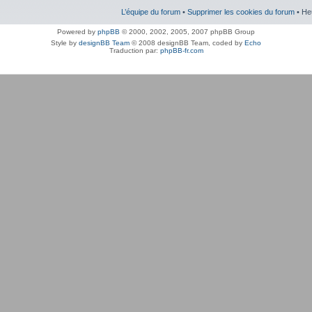
L’équipe du forum
•
Supprimer les cookies du forum
• He
Powered by
phpBB
© 2000, 2002, 2005, 2007 phpBB Group
Style by
designBB Team
© 2008 designBB Team, coded by
Echo
Traduction par:
phpBB-fr.com