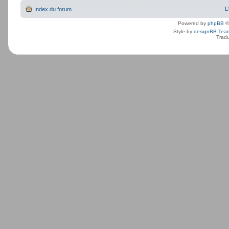
L
Index du forum
Powered by
phpBB
©
Style by
designBB Tea
Tradu