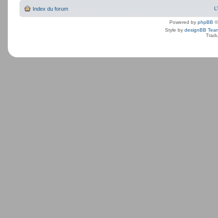
L
Index du forum
Powered by
phpBB
©
Style by
designBB Tea
Tradu