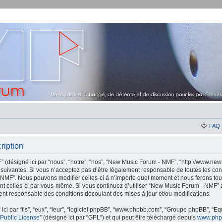
FAQ
ription
(désigné ici par “nous”, “notre”, “nos”, “New Music Forum - NMF”, “http://www.new
suivantes. Si vous n’acceptez pas d’être légalement responsable de toutes les con
 NMF”. Nous pouvons modifier celles-ci à n’importe quel moment et nous ferons tou
ement celles-ci par vous-même. Si vous continuez d’utiliser “New Music Forum - NMF
ent responsable des conditions découlant des mises à jour et/ou modifications.
ci par “ils”, “eux”, “leur”, “logiciel phpBB”, “www.phpbb.com”, “Groupe phpBB”, “Equ
Public License
” (désigné ici par “GPL”) et qui peut être téléchargé depuis
www.php