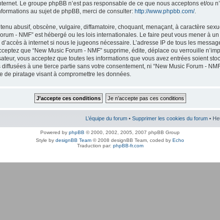
internet. Le groupe phpBB n’est pas responsable de ce que nous acceptons et/ou
nformations au sujet de phpBB, merci de consulter:
http://www.phpbb.com/
.
enu abusif, obscène, vulgaire, diffamatoire, choquant, menaçant, à caractère sexuel
orum - NMF” est hébergé ou les lois internationales. Le faire peut vous mener à 
r d’accès à internet si nous le jugeons nécessaire. L’adresse IP de tous les messag
cceptez que “New Music Forum - NMF” supprime, édite, déplace ou verrouille n’imp
lisateur, vous acceptez que toutes les informations que vous avez entrées soient s
 diffusées à une tierce partie sans votre consentement, ni “New Music Forum - NMF
 de piratage visant à compromettre les données.
L’équipe du forum
•
Supprimer les cookies du forum
• He
Powered by
phpBB
© 2000, 2002, 2005, 2007 phpBB Group
Style by
designBB Team
© 2008 designBB Team, coded by
Echo
Traduction par:
phpBB-fr.com