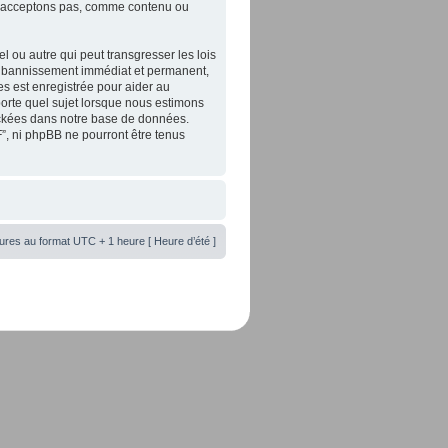
 n’acceptons pas, comme contenu ou
 ou autre qui peut transgresser les lois
un bannissement immédiat et permanent,
es est enregistrée pour aider au
orte quel sujet lorsque nous estimons
tockées dans notre base de données.
”, ni phpBB ne pourront être tenus
ures au format UTC + 1 heure [ Heure d’été ]