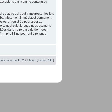
 n’acceptons pas, comme contenu ou
 ou autre qui peut transgresser les lois
un bannissement immédiat et permanent,
es est enregistrée pour aider au
orte quel sujet lorsque nous estimons
tockées dans notre base de données.
”, ni phpBB ne pourront être tenus
ures au format UTC + 1 heure [ Heure d’été ]