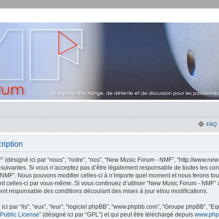
FAQ
ription
(désigné ici par “nous”, “notre”, “nos”, “New Music Forum - NMF”, “http://www.new
suivantes. Si vous n’acceptez pas d’être légalement responsable de toutes les con
 NMF”. Nous pouvons modifier celles-ci à n’importe quel moment et nous ferons tou
ement celles-ci par vous-même. Si vous continuez d’utiliser “New Music Forum - NMF
ent responsable des conditions découlant des mises à jour et/ou modifications.
ci par “ils”, “eux”, “leur”, “logiciel phpBB”, “www.phpbb.com”, “Groupe phpBB”, “Equ
Public License
” (désigné ici par “GPL”) et qui peut être téléchargé depuis
www.php