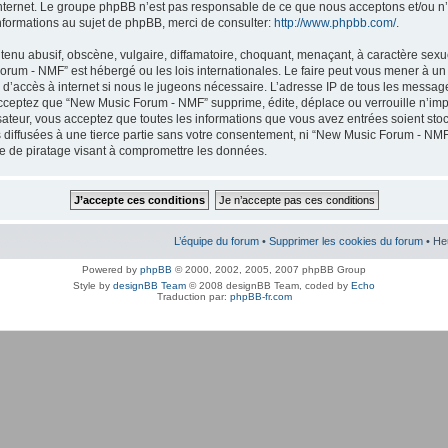
internet. Le groupe phpBB n’est pas responsable de ce que nous acceptons et/ou
nformations au sujet de phpBB, merci de consulter:
http://www.phpbb.com/
.
enu abusif, obscène, vulgaire, diffamatoire, choquant, menaçant, à caractère sexuel
orum - NMF” est hébergé ou les lois internationales. Le faire peut vous mener à 
r d’accès à internet si nous le jugeons nécessaire. L’adresse IP de tous les messag
cceptez que “New Music Forum - NMF” supprime, édite, déplace ou verrouille n’imp
lisateur, vous acceptez que toutes les informations que vous avez entrées soient s
 diffusées à une tierce partie sans votre consentement, ni “New Music Forum - NMF
 de piratage visant à compromettre les données.
L’équipe du forum
•
Supprimer les cookies du forum
• He
Powered by
phpBB
© 2000, 2002, 2005, 2007 phpBB Group
Style by
designBB Team
© 2008 designBB Team, coded by
Echo
Traduction par:
phpBB-fr.com