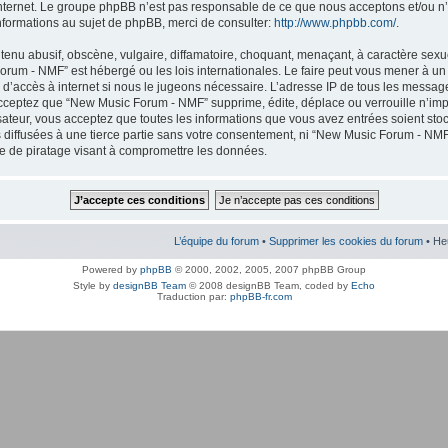
internet. Le groupe phpBB n’est pas responsable de ce que nous acceptons et/ou
nformations au sujet de phpBB, merci de consulter:
http://www.phpbb.com/
.
enu abusif, obscène, vulgaire, diffamatoire, choquant, menaçant, à caractère sexuel
orum - NMF” est hébergé ou les lois internationales. Le faire peut vous mener à 
r d’accès à internet si nous le jugeons nécessaire. L’adresse IP de tous les messag
cceptez que “New Music Forum - NMF” supprime, édite, déplace ou verrouille n’imp
lisateur, vous acceptez que toutes les informations que vous avez entrées soient s
 diffusées à une tierce partie sans votre consentement, ni “New Music Forum - NMF
 de piratage visant à compromettre les données.
L’équipe du forum
•
Supprimer les cookies du forum
• He
Powered by
phpBB
© 2000, 2002, 2005, 2007 phpBB Group
Style by
designBB Team
© 2008 designBB Team, coded by
Echo
Traduction par:
phpBB-fr.com