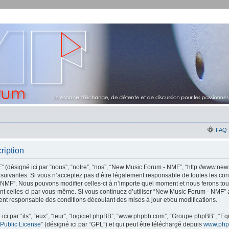
FAQ
ription
(désigné ici par “nous”, “notre”, “nos”, “New Music Forum - NMF”, “http://www.new
suivantes. Si vous n’acceptez pas d’être légalement responsable de toutes les con
 NMF”. Nous pouvons modifier celles-ci à n’importe quel moment et nous ferons tou
ement celles-ci par vous-même. Si vous continuez d’utiliser “New Music Forum - NMF
ent responsable des conditions découlant des mises à jour et/ou modifications.
ci par “ils”, “eux”, “leur”, “logiciel phpBB”, “www.phpbb.com”, “Groupe phpBB”, “Equ
Public License
” (désigné ici par “GPL”) et qui peut être téléchargé depuis
www.php