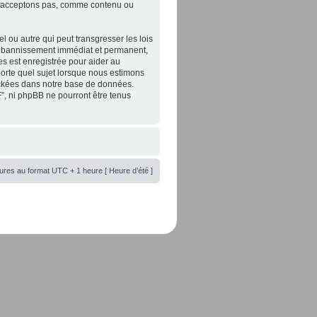
 n’acceptons pas, comme contenu ou
 ou autre qui peut transgresser les lois
un bannissement immédiat et permanent,
es est enregistrée pour aider au
orte quel sujet lorsque nous estimons
tockées dans notre base de données.
”, ni phpBB ne pourront être tenus
ures au format UTC + 1 heure [ Heure d’été ]