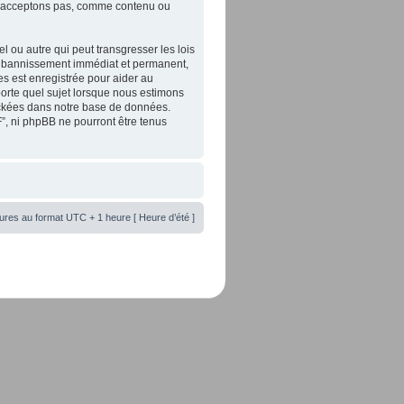
 n’acceptons pas, comme contenu ou
 ou autre qui peut transgresser les lois
un bannissement immédiat et permanent,
es est enregistrée pour aider au
orte quel sujet lorsque nous estimons
tockées dans notre base de données.
”, ni phpBB ne pourront être tenus
ures au format UTC + 1 heure [ Heure d’été ]