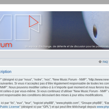
FAQ
ription
(désigné ici par “nous”, “notre”, “nos”, “New Music Forum - NMF”, “http://www.new
suivantes. Si vous n’acceptez pas d’être légalement responsable de toutes les con
 NMF”. Nous pouvons modifier celles-ci à n’importe quel moment et nous ferons tou
ement celles-ci par vous-même. Si vous continuez d’utiliser “New Music Forum - NMF
ent responsable des conditions découlant des mises à jour et/ou modifications.
ci par “ils”, “eux”, “leur”, “logiciel phpBB”, “www.phpbb.com”, “Groupe phpBB”, “Equ
Public License
” (désigné ici par “GPL”) et qui peut être téléchargé depuis
www.php