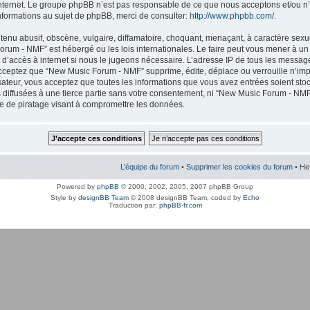
internet. Le groupe phpBB n’est pas responsable de ce que nous acceptons et/ou
nformations au sujet de phpBB, merci de consulter:
http://www.phpbb.com/
.
enu abusif, obscène, vulgaire, diffamatoire, choquant, menaçant, à caractère sexuel
orum - NMF” est hébergé ou les lois internationales. Le faire peut vous mener à 
r d’accès à internet si nous le jugeons nécessaire. L’adresse IP de tous les messag
cceptez que “New Music Forum - NMF” supprime, édite, déplace ou verrouille n’imp
lisateur, vous acceptez que toutes les informations que vous avez entrées soient s
 diffusées à une tierce partie sans votre consentement, ni “New Music Forum - NMF
 de piratage visant à compromettre les données.
L’équipe du forum
•
Supprimer les cookies du forum
• He
Powered by
phpBB
© 2000, 2002, 2005, 2007 phpBB Group
Style by
designBB Team
© 2008 designBB Team, coded by
Echo
Traduction par:
phpBB-fr.com