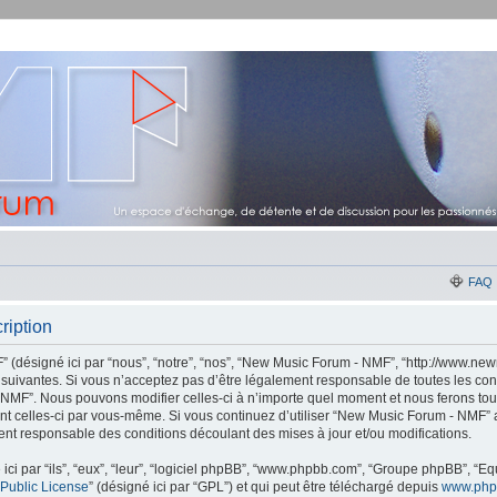
FAQ
ription
(désigné ici par “nous”, “notre”, “nos”, “New Music Forum - NMF”, “http://www.new
suivantes. Si vous n’acceptez pas d’être légalement responsable de toutes les con
 NMF”. Nous pouvons modifier celles-ci à n’importe quel moment et nous ferons tou
ement celles-ci par vous-même. Si vous continuez d’utiliser “New Music Forum - NMF
ent responsable des conditions découlant des mises à jour et/ou modifications.
ci par “ils”, “eux”, “leur”, “logiciel phpBB”, “www.phpbb.com”, “Groupe phpBB”, “Equ
Public License
” (désigné ici par “GPL”) et qui peut être téléchargé depuis
www.php