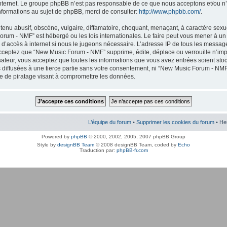
internet. Le groupe phpBB n’est pas responsable de ce que nous acceptons et/ou
nformations au sujet de phpBB, merci de consulter:
http://www.phpbb.com/
.
enu abusif, obscène, vulgaire, diffamatoire, choquant, menaçant, à caractère sexuel
orum - NMF” est hébergé ou les lois internationales. Le faire peut vous mener à 
r d’accès à internet si nous le jugeons nécessaire. L’adresse IP de tous les messag
cceptez que “New Music Forum - NMF” supprime, édite, déplace ou verrouille n’imp
lisateur, vous acceptez que toutes les informations que vous avez entrées soient s
 diffusées à une tierce partie sans votre consentement, ni “New Music Forum - NMF
 de piratage visant à compromettre les données.
L’équipe du forum
•
Supprimer les cookies du forum
• He
Powered by
phpBB
© 2000, 2002, 2005, 2007 phpBB Group
Style by
designBB Team
© 2008 designBB Team, coded by
Echo
Traduction par:
phpBB-fr.com