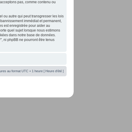
 n’acceptons pas, comme contenu ou
 ou autre qui peut transgresser les lois
un bannissement immédiat et permanent,
es est enregistrée pour aider au
orte quel sujet lorsque nous estimons
tockées dans notre base de données.
”, ni phpBB ne pourront être tenus
ures au format UTC + 1 heure [ Heure d’été ]