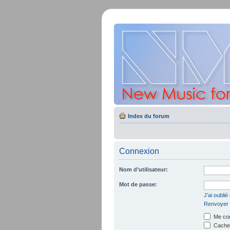
Index du forum
Connexion
Nom d’utilisateur:
Mot de passe:
J’ai oubli
Renvoyer l
Me con
Cacher