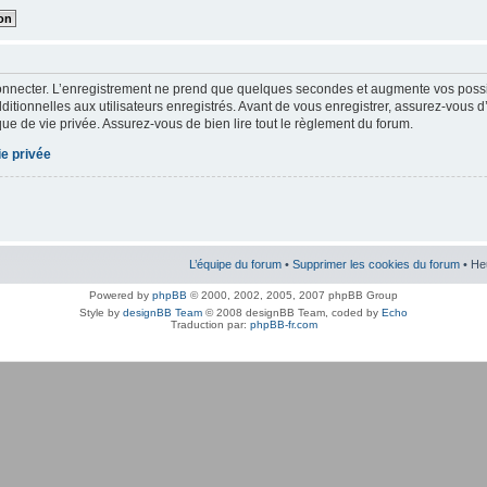
onnecter. L’enregistrement ne prend que quelques secondes et augmente vos possibi
tionnelles aux utilisateurs enregistrés. Avant de vous enregistrer, assurez-vous d
tique de vie privée. Assurez-vous de bien lire tout le règlement du forum.
ie privée
L’équipe du forum
•
Supprimer les cookies du forum
• He
Powered by
phpBB
© 2000, 2002, 2005, 2007 phpBB Group
Style by
designBB Team
© 2008 designBB Team, coded by
Echo
Traduction par:
phpBB-fr.com