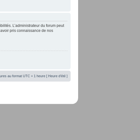
lités. L’administrateur du forum peut
’avoir pris connaissance de nos
ures au format UTC + 1 heure [ Heure d’été ]