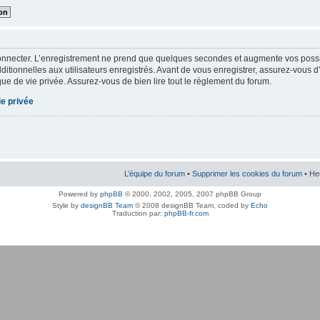
onnecter. L’enregistrement ne prend que quelques secondes et augmente vos possibi
tionnelles aux utilisateurs enregistrés. Avant de vous enregistrer, assurez-vous d
tique de vie privée. Assurez-vous de bien lire tout le règlement du forum.
ie privée
L’équipe du forum
•
Supprimer les cookies du forum
• He
Powered by
phpBB
© 2000, 2002, 2005, 2007 phpBB Group
Style by
designBB Team
© 2008 designBB Team, coded by
Echo
Traduction par:
phpBB-fr.com