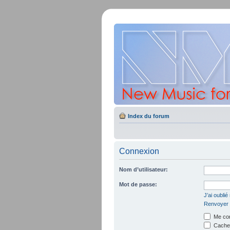
Index du forum
Connexion
Nom d’utilisateur:
Mot de passe:
J’ai oubli
Renvoyer l
Me con
Cacher