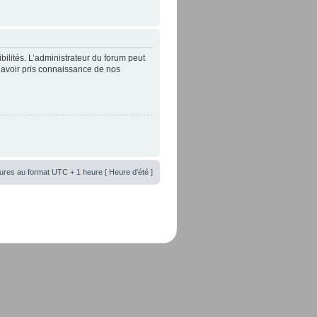
lités. L’administrateur du forum peut
’avoir pris connaissance de nos
ures au format UTC + 1 heure [ Heure d’été ]