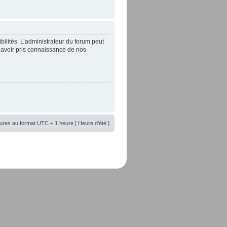
lités. L’administrateur du forum peut
’avoir pris connaissance de nos
ures au format UTC + 1 heure [ Heure d’été ]