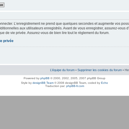
onnecter. L’enregistrement ne prend que quelques secondes et augmente vos possibi
tionnelles aux utilisateurs enregistrés. Avant de vous enregistrer, assurez-vous d
tique de vie privée. Assurez-vous de bien lire tout le règlement du forum.
ie privée
L’équipe du forum
•
Supprimer les cookies du forum
• He
Powered by
phpBB
© 2000, 2002, 2005, 2007 phpBB Group
Style by
designBB Team
© 2008 designBB Team, coded by
Echo
Traduction par:
phpBB-fr.com