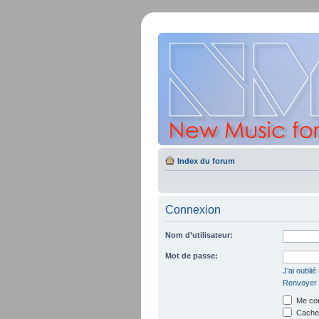
Index du forum
Connexion
Nom d’utilisateur:
Mot de passe:
J’ai oubli
Renvoyer l
Me con
Cacher