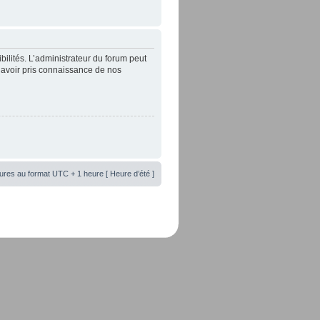
lités. L’administrateur du forum peut
’avoir pris connaissance de nos
ures au format UTC + 1 heure [ Heure d’été ]