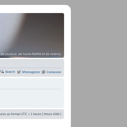
Search
M’enregistrer
Connexion
ures au format UTC + 1 heure [ Heure d’été ]