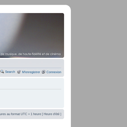
Search
M’enregistrer
Connexion
ures au format UTC + 1 heure [ Heure d’été ]