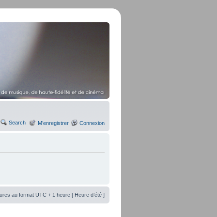
Search
M’enregistrer
Connexion
ures au format UTC + 1 heure [ Heure d’été ]