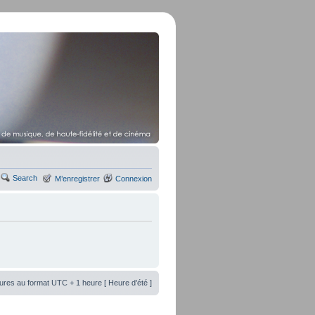
Search
M’enregistrer
Connexion
ures au format UTC + 1 heure [ Heure d’été ]