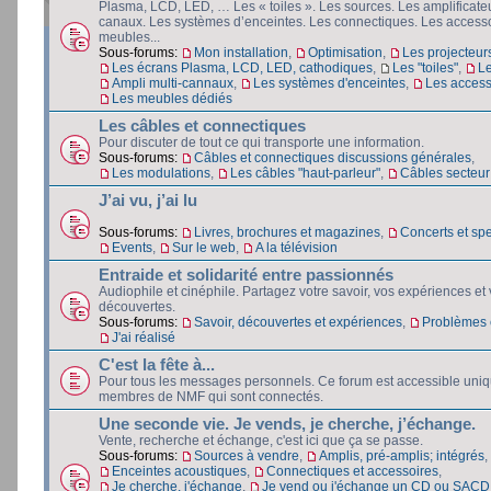
Plasma, LCD, LED, … Les « toiles ». Les sources. Les amplificateu
canaux. Les systèmes d’enceintes. Les connectiques. Les accesso
meubles...
Sous-forums:
Mon installation
,
Optimisation
,
Les projecteur
Les écrans Plasma, LCD, LED, cathodiques
,
Les "toiles"
,
L
Ampli multi-cannaux
,
Les systèmes d'enceintes
,
Les access
Les meubles dédiés
Les câbles et connectiques
Pour discuter de tout ce qui transporte une information.
Sous-forums:
Câbles et connectiques discussions générales
,
Les modulations
,
Les câbles "haut-parleur"
,
Câbles secteur e
J’ai vu, j’ai lu
Sous-forums:
Livres, brochures et magazines
,
Concerts et spe
Events
,
Sur le web
,
A la télévision
Entraide et solidarité entre passionnés
Audiophile et cinéphile. Partagez votre savoir, vos expériences et
découvertes.
Sous-forums:
Savoir, découvertes et expériences
,
Problèmes e
J'ai réalisé
C'est la fête à...
Pour tous les messages personnels. Ce forum est accessible uni
membres de NMF qui sont connectés.
Une seconde vie. Je vends, je cherche, j’échange.
Vente, recherche et échange, c'est ici que ça se passe.
Sous-forums:
Sources à vendre
,
Amplis, pré-amplis; intégrés
,
Enceintes acoustiques
,
Connectiques et accessoires
,
Je cherche, j'échange
,
Je vend ou j'échange un CD ou SACD