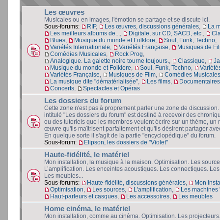
Les œuvres
Musicales ou en images, l'émotion se partage et se discute ici.
Sous-forums:
RIP
,
Les œuvres, discussions générales
,
La 
Les meilleurs albums de...
,
Digitale, sur CD, SACD, etc.
,
Cl
Blues
,
Musique du monde et Folklore
,
Soul, Funk, Techno
,
Variétés Internationale
,
Variétés Française
,
Musiques de Fi
Comédies Musicales
,
Rock Prog
,
Analogique. La galette noire tourne toujours.
,
Classique
,
Ja
Musique du monde et Folklore
,
Soul, Funk, Techno
,
Variété
Variétés Française
,
Musiques de Film
,
Comédies Musicale
La musique dite "dématérialisée"
,
Les films
,
Documentaires 
Concerts
,
Spectacles et Opéras
Les dossiers du forum
Cette zone n'est pas à proprement parler une zone de discussion
intitulé "Les dossiers du forum" est destiné à recevoir des chroniq
ou des tutoriels que les membres veulent écrire sur un thème, un 
œuvre qu'ils maîtrisent parfaitement et qu'ils désirent partager avec
En quelque sorte il s'agit de la partie "encyclopédique" du forum.
Sous-forum:
Elipson, les dossiers de "Violet"
Haute-fidélité, le matériel
Mon installation, la musique à la maison. Optimisation. Les source
L’amplification. Les enceintes acoustiques. Les connectiques. Les
Les meubles...
Sous-forums:
Haute-fidélité, discussions générales
,
Mon insta
Optimisation
,
Les sources
,
L'amplification
,
Les machines "
Haut-parleurs et casques
,
Les accessoires
,
Les meubles
Home cinéma, le matériel
Mon installation, comme au cinéma. Optimisation. Les projecteurs