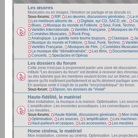
Les œuvres
Musicales ou en images, l'émotion se partage et se discute ici.
Sous-forums:
RIP
,
Les œuvres, discussions générales
,
La 
Les meilleurs albums de...
,
Digitale, sur CD, SACD, etc.
,
Cl
Blues
,
Musique du monde et Folklore
,
Soul, Funk, Techno
,
Variétés Internationale
,
Variétés Française
,
Musiques de Fi
Comédies Musicales
,
Rock Prog
,
Analogique. La galette noire tourne toujours.
,
Classique
,
Ja
Musique du monde et Folklore
,
Soul, Funk, Techno
,
Variété
Variétés Française
,
Musiques de Film
,
Comédies Musicale
La musique dite "dématérialisée"
,
Les films
,
Documentaires 
Concerts
,
Spectacles et Opéras
Les dossiers du forum
Cette zone n'est pas à proprement parler une zone de discussion
intitulé "Les dossiers du forum" est destiné à recevoir des chroniq
ou des tutoriels que les membres veulent écrire sur un thème, un 
œuvre qu'ils maîtrisent parfaitement et qu'ils désirent partager avec
En quelque sorte il s'agit de la partie "encyclopédique" du forum.
Sous-forum:
Elipson, les dossiers de "Violet"
Haute-fidélité, le matériel
Mon installation, la musique à la maison. Optimisation. Les source
L’amplification. Les enceintes acoustiques. Les connectiques. Les
Les meubles...
Sous-forums:
Haute-fidélité, discussions générales
,
Mon insta
Optimisation
,
Les sources
,
L'amplification
,
Les machines "
Haut-parleurs et casques
,
Les accessoires
,
Les meubles
Home cinéma, le matériel
Mon installation, comme au cinéma. Optimisation. Les projecteurs