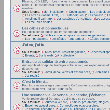
Plasma, LCD, LED, … Les « toiles ». Les sources. Les amplificateu
canaux. Les systèmes d’enceintes. Les connectiques. Les accesso
meubles...
Sous-forums:
Mon installation
,
Optimisation
,
Les projecteur
Les écrans Plasma, LCD, LED, cathodiques
,
Les "toiles"
,
L
Ampli multi-cannaux
,
Les systèmes d'enceintes
,
Les access
Les meubles dédiés
Les câbles et connectiques
Pour discuter de tout ce qui transporte une information.
Sous-forums:
Câbles et connectiques discussions générales
,
Les modulations
,
Les câbles "haut-parleur"
,
Câbles secteur e
J’ai vu, j’ai lu
Sous-forums:
Livres, brochures et magazines
,
Concerts et spe
Events
,
Sur le web
,
A la télévision
Entraide et solidarité entre passionnés
Audiophile et cinéphile. Partagez votre savoir, vos expériences et
découvertes.
Sous-forums:
Savoir, découvertes et expériences
,
Problèmes e
J'ai réalisé
C'est la fête à...
Pour tous les messages personnels. Ce forum est accessible uni
membres de NMF qui sont connectés.
Une seconde vie. Je vends, je cherche, j’échange.
Vente, recherche et échange, c'est ici que ça se passe.
Sous-forums:
Sources à vendre
,
Amplis, pré-amplis; intégrés
,
Enceintes acoustiques
,
Connectiques et accessoires
,
Je cherche, j'échange
,
Je vend ou j'échange un CD ou SACD