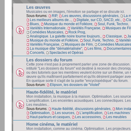
Les œuvres
Musicales ou en images, l'émotion se partage et se discute ici.
Sous-forums:
RIP
,
Les œuvres, discussions générales
,
La 
Les meilleurs albums de...
,
Digitale, sur CD, SACD, etc.
,
Cl
Blues
,
Musique du monde et Folklore
,
Soul, Funk, Techno
,
Variétés Internationale
,
Variétés Française
,
Musiques de Fi
Comédies Musicales
,
Rock Prog
,
Analogique. La galette noire tourne toujours.
,
Classique
,
Ja
Musique du monde et Folklore
,
Soul, Funk, Techno
,
Variété
Variétés Française
,
Musiques de Film
,
Comédies Musicale
La musique dite "dématérialisée"
,
Les films
,
Documentaires 
Concerts
,
Spectacles et Opéras
Les dossiers du forum
Cette zone n'est pas à proprement parler une zone de discussion
intitulé "Les dossiers du forum" est destiné à recevoir des chroniq
ou des tutoriels que les membres veulent écrire sur un thème, un 
œuvre qu'ils maîtrisent parfaitement et qu'ils désirent partager avec
En quelque sorte il s'agit de la partie "encyclopédique" du forum.
Sous-forum:
Elipson, les dossiers de "Violet"
Haute-fidélité, le matériel
Mon installation, la musique à la maison. Optimisation. Les source
L’amplification. Les enceintes acoustiques. Les connectiques. Les
Les meubles...
Sous-forums:
Haute-fidélité, discussions générales
,
Mon insta
Optimisation
,
Les sources
,
L'amplification
,
Les machines "
Haut-parleurs et casques
,
Les accessoires
,
Les meubles
Home cinéma, le matériel
Mon installation, comme au cinéma. Optimisation. Les projecteurs