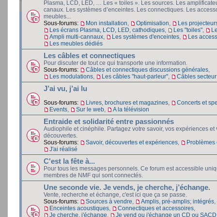
Plasma, LCD, LED, … Les « toiles ». Les sources. Les amplificateu
canaux. Les systèmes d’enceintes. Les connectiques. Les accesso
meubles...
Sous-forums:
Mon installation
,
Optimisation
,
Les projecteur
Les écrans Plasma, LCD, LED, cathodiques
,
Les "toiles"
,
L
Ampli multi-cannaux
,
Les systèmes d'enceintes
,
Les access
Les meubles dédiés
Les câbles et connectiques
Pour discuter de tout ce qui transporte une information.
Sous-forums:
Câbles et connectiques discussions générales
,
Les modulations
,
Les câbles "haut-parleur"
,
Câbles secteur e
J’ai vu, j’ai lu
Sous-forums:
Livres, brochures et magazines
,
Concerts et spe
Events
,
Sur le web
,
A la télévision
Entraide et solidarité entre passionnés
Audiophile et cinéphile. Partagez votre savoir, vos expériences et
découvertes.
Sous-forums:
Savoir, découvertes et expériences
,
Problèmes e
J'ai réalisé
C'est la fête à...
Pour tous les messages personnels. Ce forum est accessible uni
membres de NMF qui sont connectés.
Une seconde vie. Je vends, je cherche, j’échange.
Vente, recherche et échange, c'est ici que ça se passe.
Sous-forums:
Sources à vendre
,
Amplis, pré-amplis; intégrés
,
Enceintes acoustiques
,
Connectiques et accessoires
,
Je cherche, j'échange
,
Je vend ou j'échange un CD ou SACD