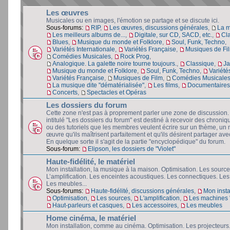
Les œuvres
Musicales ou en images, l'émotion se partage et se discute ici.
Sous-forums:
RIP
,
Les œuvres, discussions générales
,
La 
Les meilleurs albums de...
,
Digitale, sur CD, SACD, etc.
,
Cl
Blues
,
Musique du monde et Folklore
,
Soul, Funk, Techno
,
Variétés Internationale
,
Variétés Française
,
Musiques de Fi
Comédies Musicales
,
Rock Prog
,
Analogique. La galette noire tourne toujours.
,
Classique
,
Ja
Musique du monde et Folklore
,
Soul, Funk, Techno
,
Variété
Variétés Française
,
Musiques de Film
,
Comédies Musicale
La musique dite "dématérialisée"
,
Les films
,
Documentaires 
Concerts
,
Spectacles et Opéras
Les dossiers du forum
Cette zone n'est pas à proprement parler une zone de discussion
intitulé "Les dossiers du forum" est destiné à recevoir des chroniq
ou des tutoriels que les membres veulent écrire sur un thème, un 
œuvre qu'ils maîtrisent parfaitement et qu'ils désirent partager avec
En quelque sorte il s'agit de la partie "encyclopédique" du forum.
Sous-forum:
Elipson, les dossiers de "Violet"
Haute-fidélité, le matériel
Mon installation, la musique à la maison. Optimisation. Les source
L’amplification. Les enceintes acoustiques. Les connectiques. Les
Les meubles...
Sous-forums:
Haute-fidélité, discussions générales
,
Mon insta
Optimisation
,
Les sources
,
L'amplification
,
Les machines "
Haut-parleurs et casques
,
Les accessoires
,
Les meubles
Home cinéma, le matériel
Mon installation, comme au cinéma. Optimisation. Les projecteurs