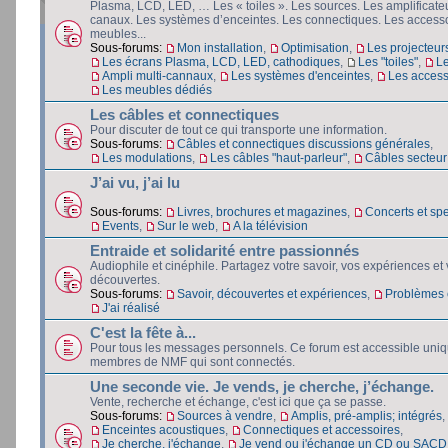
Plasma, LCD, LED, … Les « toiles ». Les sources. Les amplificateu
canaux. Les systèmes d’enceintes. Les connectiques. Les accesso
meubles...
Sous-forums:
Mon installation
,
Optimisation
,
Les projecteur
Les écrans Plasma, LCD, LED, cathodiques
,
Les "toiles"
,
L
Ampli multi-cannaux
,
Les systèmes d'enceintes
,
Les access
Les meubles dédiés
Les câbles et connectiques
Pour discuter de tout ce qui transporte une information.
Sous-forums:
Câbles et connectiques discussions générales
,
Les modulations
,
Les câbles "haut-parleur"
,
Câbles secteur e
J’ai vu, j’ai lu
Sous-forums:
Livres, brochures et magazines
,
Concerts et spe
Events
,
Sur le web
,
A la télévision
Entraide et solidarité entre passionnés
Audiophile et cinéphile. Partagez votre savoir, vos expériences et
découvertes.
Sous-forums:
Savoir, découvertes et expériences
,
Problèmes e
J'ai réalisé
C'est la fête à...
Pour tous les messages personnels. Ce forum est accessible uni
membres de NMF qui sont connectés.
Une seconde vie. Je vends, je cherche, j’échange.
Vente, recherche et échange, c'est ici que ça se passe.
Sous-forums:
Sources à vendre
,
Amplis, pré-amplis; intégrés
,
Enceintes acoustiques
,
Connectiques et accessoires
,
Je cherche, j'échange
,
Je vend ou j'échange un CD ou SACD