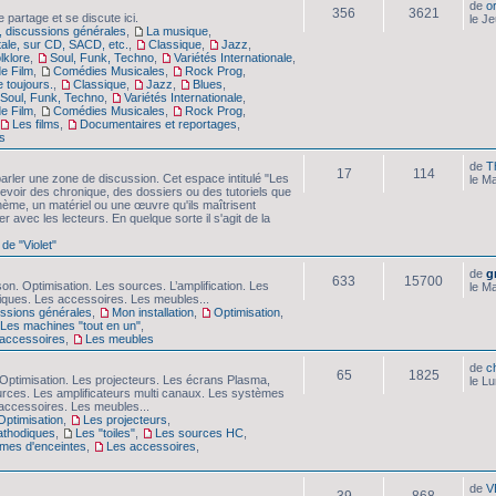
de
o
356
3621
 partage et se discute ici.
le J
 discussions générales
,
La musique
,
tale, sur CD, SACD, etc.
,
Classique
,
Jazz
,
lklore
,
Soul, Funk, Techno
,
Variétés Internationale
,
e Film
,
Comédies Musicales
,
Rock Prog
,
e toujours.
,
Classique
,
Jazz
,
Blues
,
Soul, Funk, Techno
,
Variétés Internationale
,
e Film
,
Comédies Musicales
,
Rock Prog
,
Les films
,
Documentaires et reportages
,
s
de
T
17
114
arler une zone de discussion. Cet espace intitulé "Les
le M
evoir des chronique, des dossiers ou des tutoriels que
hème, un matériel ou une œuvre qu'ils maîtrisent
er avec les lecteurs. En quelque sorte il s'agit de la
 de "Violet"
de
g
633
15700
son. Optimisation. Les sources. L’amplification. Les
le M
iques. Les accessoires. Les meubles...
cussions générales
,
Mon installation
,
Optimisation
,
Les machines "tout en un"
,
accessoires
,
Les meubles
de
c
65
1825
Optimisation. Les projecteurs. Les écrans Plasma,
le L
urces. Les amplificateurs multi canaux. Les systèmes
accessoires. Les meubles...
Optimisation
,
Les projecteurs
,
athodiques
,
Les "toiles"
,
Les sources HC
,
mes d'enceintes
,
Les accessoires
,
de
V
39
868