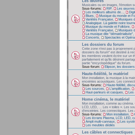
Les œuvres
Musicales ou en images, l'émotion se
Sous-forums:
RIP
,
Les œuvres,
Les meilleurs albums de...
,
Digi
Blues
,
Musique du monde et Fo
Variétés Française
,
Musiques d
Analogique. La galette noire tourn
Musique du monde et Folklore
,
Variétés Française
,
Musiques d
La musique dite "dématérialisée"
,
Concerts
,
Spectacles et Opéra
Les dossiers du forum
Cette zone n'est pas à proprement p
dossiers du forum" est destiné à rec
les membres veulent écrire sur un t
parfaitement et qu'ils désirent partag
partie "encyclopédique" du forum.
Sous-forum:
Elipson, les dossiers
Haute-fidélité, le matériel
Mon installation, la musique à la mai
enceintes acoustiques. Les connect
Sous-forums:
Haute-fidélité, dis
Les sources
,
L'amplification
,
Haut-parleurs et casques
,
Les 
Home cinéma, le matériel
Mon installation, comme au cinéma. 
LCD, LED, … Les « toiles ». Les so
d’enceintes. Les connectiques. Les 
Sous-forums:
Mon installation
,
Les écrans Plasma, LCD, LED, c
Ampli multi-cannaux
,
Les systè
Les meubles dédiés
Les câbles et connectiques