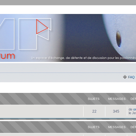
FAQ
SUJETS
MESSAGES
DE
de
o
22
345
le J
SUJETS
MESSAGES
DE