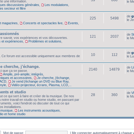
te une information.
le M
ques discussions générales
,
Les modulations
,
s secteur et filtre
de
g
225
5498
le J
et magazines
,
Concerts et spectacles live
,
Events
,
 passionnés
de
S
121
2037
tre savoir, vos expériences et vos découvertes.
le M
s et expériences
,
Problèmes et solutions
,
de
g
10
112
. Ce forum est accessible uniquement aux membres de
le L
je cherche, j’échange.
de
Li
2140
14879
ici que ça se passe.
le M
Amplis, pré-amplis; intégrés
,
tiques et accessoires
,
Je cherche, j'échange
,
SACD
,
Je vend j'échange un DVD ou Blue Ray
,
inyle
,
Vidéo-projecteur, écrans, Plasma, LCD,...
ents et studio
de
V
28
360
 ce qui sert à faire et créer de la musique. De nos
le M
 notre travail en studio ou home studio, en passant par
truments, voici l'endroit où discuter de tout ce qui
s installations.
 musique
,
Les instruments acoustiques
,
dio et home studio
Mot de passe:
|
Me connecter automatiquement à chaque v