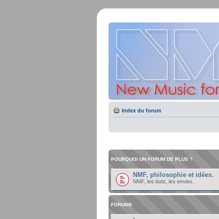
Index du forum
POURQUOI UN FORUM DE PLUS ?
NMF, philosophie et idées.
NMF, les buts, les envies.
FORUMS