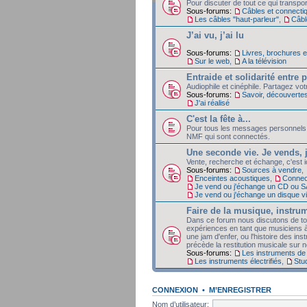
Pour discuter de tout ce qui transpor
Sous-forums:
Câbles et connecti
Les câbles "haut-parleur"
,
Câble
J’ai vu, j’ai lu
Sous-forums:
Livres, brochures 
Sur le web
,
A la télévision
Entraide et solidarité entre
Audiophile et cinéphile. Partagez vo
Sous-forums:
Savoir, découverte
J'ai réalisé
C'est la fête à...
Pour tous les messages personnels
NMF qui sont connectés.
Une seconde vie. Je vends, 
Vente, recherche et échange, c'est 
Sous-forums:
Sources à vendre
,
Enceintes acoustiques
,
Connec
Je vend ou j'échange un CD ou 
Je vend ou j'échange un disque v
Faire de la musique, instrum
Dans ce forum nous discutons de tout
expériences en tant que musiciens à
une jam d'enfer, ou l'histoire des ins
précède la restitution musicale sur no
Sous-forums:
Les instruments de
Les instruments électrifiés
,
Stu
CONNEXION
•
M’ENREGISTRER
Nom d’utilisateur: