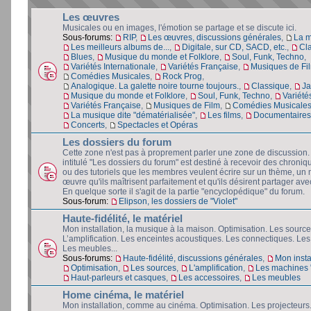
Les œuvres
Musicales ou en images, l'émotion se partage et se discute ici.
Sous-forums:
RIP
,
Les œuvres, discussions générales
,
La 
Les meilleurs albums de...
,
Digitale, sur CD, SACD, etc.
,
Cl
Blues
,
Musique du monde et Folklore
,
Soul, Funk, Techno
,
Variétés Internationale
,
Variétés Française
,
Musiques de Fi
Comédies Musicales
,
Rock Prog
,
Analogique. La galette noire tourne toujours.
,
Classique
,
Ja
Musique du monde et Folklore
,
Soul, Funk, Techno
,
Variété
Variétés Française
,
Musiques de Film
,
Comédies Musicale
La musique dite "dématérialisée"
,
Les films
,
Documentaires 
Concerts
,
Spectacles et Opéras
Les dossiers du forum
Cette zone n'est pas à proprement parler une zone de discussion
intitulé "Les dossiers du forum" est destiné à recevoir des chroniq
ou des tutoriels que les membres veulent écrire sur un thème, un 
œuvre qu'ils maîtrisent parfaitement et qu'ils désirent partager avec
En quelque sorte il s'agit de la partie "encyclopédique" du forum.
Sous-forum:
Elipson, les dossiers de "Violet"
Haute-fidélité, le matériel
Mon installation, la musique à la maison. Optimisation. Les source
L’amplification. Les enceintes acoustiques. Les connectiques. Les
Les meubles...
Sous-forums:
Haute-fidélité, discussions générales
,
Mon insta
Optimisation
,
Les sources
,
L'amplification
,
Les machines "
Haut-parleurs et casques
,
Les accessoires
,
Les meubles
Home cinéma, le matériel
Mon installation, comme au cinéma. Optimisation. Les projecteurs