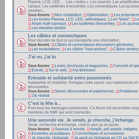
Plasma, LCD, LED, … Les « toiles ». Les sources. Les amplificateu
canaux. Les systèmes d’enceintes. Les connectiques. Les accesso
meubles...
Sous-forums:
Mon installation
,
Optimisation
,
Les projecteur
Les écrans Plasma, LCD, LED, cathodiques
,
Les "toiles"
,
L
Ampli multi-cannaux
,
Les systèmes d'enceintes
,
Les access
Les meubles dédiés
Les câbles et connectiques
Pour discuter de tout ce qui transporte une information.
Sous-forums:
Câbles et connectiques discussions générales
,
Les modulations
,
Les câbles "haut-parleur"
,
Câbles secteur e
J’ai vu, j’ai lu
Sous-forums:
Livres, brochures et magazines
,
Concerts et spe
Events
,
Sur le web
,
A la télévision
Entraide et solidarité entre passionnés
Audiophile et cinéphile. Partagez votre savoir, vos expériences et
découvertes.
Sous-forums:
Savoir, découvertes et expériences
,
Problèmes e
J'ai réalisé
C'est la fête à...
Pour tous les messages personnels. Ce forum est accessible uni
membres de NMF qui sont connectés.
Une seconde vie. Je vends, je cherche, j’échange.
Vente, recherche et échange, c'est ici que ça se passe.
Sous-forums:
Sources à vendre
,
Amplis, pré-amplis; intégrés
,
Enceintes acoustiques
,
Connectiques et accessoires
,
Je cherche, j'échange
,
Je vend ou j'échange un CD ou SACD