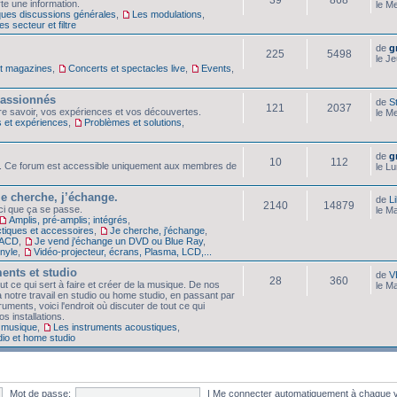
te une information.
le M
ques discussions générales
,
Les modulations
,
s secteur et filtre
de
g
225
5498
le J
et magazines
,
Concerts et spectacles live
,
Events
,
 passionnés
de
S
121
2037
tre savoir, vos expériences et vos découvertes.
le M
s et expériences
,
Problèmes et solutions
,
de
g
10
112
. Ce forum est accessible uniquement aux membres de
le L
je cherche, j’échange.
de
Li
2140
14879
ici que ça se passe.
le M
Amplis, pré-amplis; intégrés
,
tiques et accessoires
,
Je cherche, j'échange
,
SACD
,
Je vend j'échange un DVD ou Blue Ray
,
inyle
,
Vidéo-projecteur, écrans, Plasma, LCD,...
ents et studio
de
V
28
360
 ce qui sert à faire et créer de la musique. De nos
le M
 notre travail en studio ou home studio, en passant par
truments, voici l'endroit où discuter de tout ce qui
s installations.
 musique
,
Les instruments acoustiques
,
dio et home studio
Mot de passe:
|
Me connecter automatiquement à chaque v