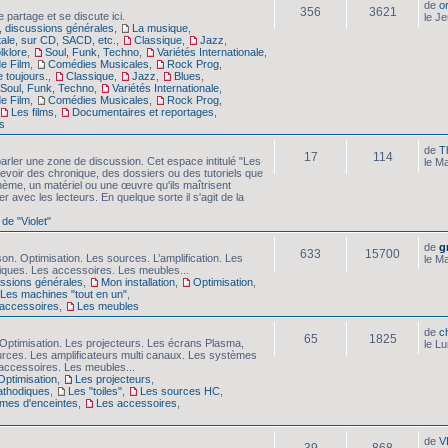
de
o
356
3621
 partage et se discute ici.
le J
 discussions générales
,
La musique
,
tale, sur CD, SACD, etc.
,
Classique
,
Jazz
,
lklore
,
Soul, Funk, Techno
,
Variétés Internationale
,
e Film
,
Comédies Musicales
,
Rock Prog
,
e toujours.
,
Classique
,
Jazz
,
Blues
,
Soul, Funk, Techno
,
Variétés Internationale
,
e Film
,
Comédies Musicales
,
Rock Prog
,
Les films
,
Documentaires et reportages
,
s
de
T
17
114
arler une zone de discussion. Cet espace intitulé "Les
le M
evoir des chronique, des dossiers ou des tutoriels que
hème, un matériel ou une œuvre qu'ils maîtrisent
er avec les lecteurs. En quelque sorte il s'agit de la
 de "Violet"
de
g
633
15700
son. Optimisation. Les sources. L’amplification. Les
le M
iques. Les accessoires. Les meubles...
cussions générales
,
Mon installation
,
Optimisation
,
Les machines "tout en un"
,
accessoires
,
Les meubles
de
c
65
1825
Optimisation. Les projecteurs. Les écrans Plasma,
le L
urces. Les amplificateurs multi canaux. Les systèmes
accessoires. Les meubles...
Optimisation
,
Les projecteurs
,
athodiques
,
Les "toiles"
,
Les sources HC
,
mes d'enceintes
,
Les accessoires
,
de
V
39
868