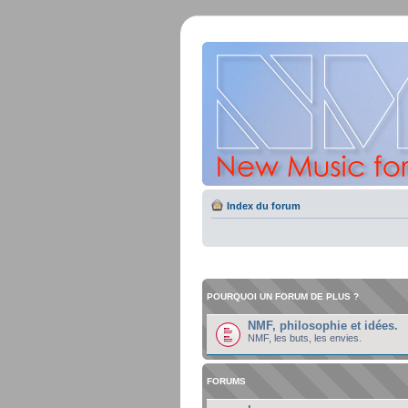
Index du forum
POURQUOI UN FORUM DE PLUS ?
NMF, philosophie et idées.
NMF, les buts, les envies.
FORUMS