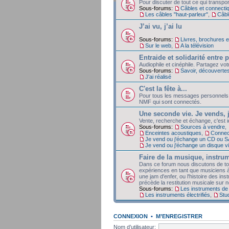
Pour discuter de tout ce qui transpor
Sous-forums:
Câbles et connecti
Les câbles "haut-parleur"
,
Câble
J’ai vu, j’ai lu
Sous-forums:
Livres, brochures 
Sur le web
,
A la télévision
Entraide et solidarité entre
Audiophile et cinéphile. Partagez vo
Sous-forums:
Savoir, découverte
J'ai réalisé
C'est la fête à...
Pour tous les messages personnels
NMF qui sont connectés.
Une seconde vie. Je vends, 
Vente, recherche et échange, c'est 
Sous-forums:
Sources à vendre
,
Enceintes acoustiques
,
Connec
Je vend ou j'échange un CD ou 
Je vend ou j'échange un disque v
Faire de la musique, instrum
Dans ce forum nous discutons de tout
expériences en tant que musiciens à
une jam d'enfer, ou l'histoire des ins
précède la restitution musicale sur no
Sous-forums:
Les instruments de
Les instruments électrifiés
,
Stu
CONNEXION
•
M’ENREGISTRER
Nom d’utilisateur: