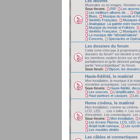
Les œuvres
Musicales ou en images, l'émotion se
Sous-forums:
RIP
,
Les œuvres,
Les meilleurs albums de...
,
Digi
Blues
,
Musique du monde et Fo
Variétés Française
,
Musiques d
Analogique. La galette noire tourn
Musique du monde et Folklore
,
Variétés Française
,
Musiques d
La musique dite "dématérialisée"
,
Concerts
,
Spectacles et Opéra
Les dossiers du forum
Cette zone n'est pas à proprement p
dossiers du forum" est destiné à rec
les membres veulent écrire sur un t
parfaitement et qu'ils désirent partag
partie "encyclopédique" du forum.
Sous-forum:
Elipson, les dossiers
Haute-fidélité, le matériel
Mon installation, la musique à la mai
enceintes acoustiques. Les connect
Sous-forums:
Haute-fidélité, dis
Les sources
,
L'amplification
,
Haut-parleurs et casques
,
Les 
Home cinéma, le matériel
Mon installation, comme au cinéma. 
LCD, LED, … Les « toiles ». Les so
d’enceintes. Les connectiques. Les 
Sous-forums:
Mon installation
,
Les écrans Plasma, LCD, LED, c
Ampli multi-cannaux
,
Les systè
Les meubles dédiés
Les câbles et connectiques