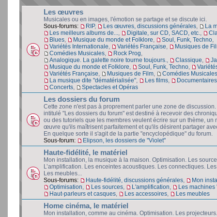
Les œuvres
Musicales ou en images, l'émotion se partage et se discute ici.
Sous-forums:
RIP
,
Les œuvres, discussions générales
,
La 
Les meilleurs albums de...
,
Digitale, sur CD, SACD, etc.
,
Cl
Blues
,
Musique du monde et Folklore
,
Soul, Funk, Techno
,
Variétés Internationale
,
Variétés Française
,
Musiques de Fi
Comédies Musicales
,
Rock Prog
,
Analogique. La galette noire tourne toujours.
,
Classique
,
Ja
Musique du monde et Folklore
,
Soul, Funk, Techno
,
Variété
Variétés Française
,
Musiques de Film
,
Comédies Musicale
La musique dite "dématérialisée"
,
Les films
,
Documentaires 
Concerts
,
Spectacles et Opéras
Les dossiers du forum
Cette zone n'est pas à proprement parler une zone de discussion
intitulé "Les dossiers du forum" est destiné à recevoir des chroniq
ou des tutoriels que les membres veulent écrire sur un thème, un 
œuvre qu'ils maîtrisent parfaitement et qu'ils désirent partager avec
En quelque sorte il s'agit de la partie "encyclopédique" du forum.
Sous-forum:
Elipson, les dossiers de "Violet"
Haute-fidélité, le matériel
Mon installation, la musique à la maison. Optimisation. Les source
L’amplification. Les enceintes acoustiques. Les connectiques. Les
Les meubles...
Sous-forums:
Haute-fidélité, discussions générales
,
Mon insta
Optimisation
,
Les sources
,
L'amplification
,
Les machines "
Haut-parleurs et casques
,
Les accessoires
,
Les meubles
Home cinéma, le matériel
Mon installation, comme au cinéma. Optimisation. Les projecteurs