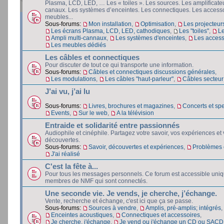
Plasma, LCD, LED, … Les « toiles ». Les sources. Les amplificateu
canaux. Les systèmes d’enceintes. Les connectiques. Les accesso
meubles...
Sous-forums:
Mon installation
,
Optimisation
,
Les projecteur
Les écrans Plasma, LCD, LED, cathodiques
,
Les "toiles"
,
L
Ampli multi-cannaux
,
Les systèmes d'enceintes
,
Les access
Les meubles dédiés
Les câbles et connectiques
Pour discuter de tout ce qui transporte une information.
Sous-forums:
Câbles et connectiques discussions générales
,
Les modulations
,
Les câbles "haut-parleur"
,
Câbles secteur e
J’ai vu, j’ai lu
Sous-forums:
Livres, brochures et magazines
,
Concerts et spe
Events
,
Sur le web
,
A la télévision
Entraide et solidarité entre passionnés
Audiophile et cinéphile. Partagez votre savoir, vos expériences et
découvertes.
Sous-forums:
Savoir, découvertes et expériences
,
Problèmes e
J'ai réalisé
C'est la fête à...
Pour tous les messages personnels. Ce forum est accessible uni
membres de NMF qui sont connectés.
Une seconde vie. Je vends, je cherche, j’échange.
Vente, recherche et échange, c'est ici que ça se passe.
Sous-forums:
Sources à vendre
,
Amplis, pré-amplis; intégrés
,
Enceintes acoustiques
,
Connectiques et accessoires
,
Je cherche, j'échange
,
Je vend ou j'échange un CD ou SACD