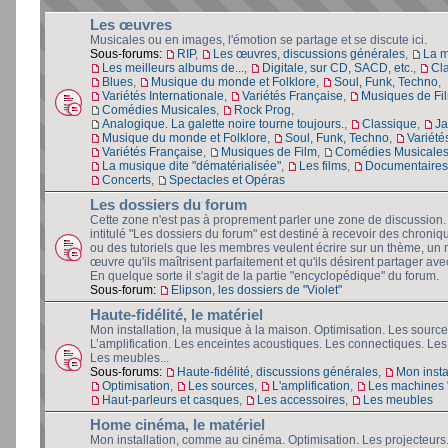
Les œuvres
Musicales ou en images, l'émotion se partage et se discute ici.
Sous-forums:
RIP
,
Les œuvres, discussions générales
,
La 
Les meilleurs albums de...
,
Digitale, sur CD, SACD, etc.
,
Cl
Blues
,
Musique du monde et Folklore
,
Soul, Funk, Techno
,
Variétés Internationale
,
Variétés Française
,
Musiques de Fi
Comédies Musicales
,
Rock Prog
,
Analogique. La galette noire tourne toujours.
,
Classique
,
Ja
Musique du monde et Folklore
,
Soul, Funk, Techno
,
Variété
Variétés Française
,
Musiques de Film
,
Comédies Musicale
La musique dite "dématérialisée"
,
Les films
,
Documentaires 
Concerts
,
Spectacles et Opéras
Les dossiers du forum
Cette zone n'est pas à proprement parler une zone de discussion
intitulé "Les dossiers du forum" est destiné à recevoir des chroniq
ou des tutoriels que les membres veulent écrire sur un thème, un 
œuvre qu'ils maîtrisent parfaitement et qu'ils désirent partager avec
En quelque sorte il s'agit de la partie "encyclopédique" du forum.
Sous-forum:
Elipson, les dossiers de "Violet"
Haute-fidélité, le matériel
Mon installation, la musique à la maison. Optimisation. Les source
L’amplification. Les enceintes acoustiques. Les connectiques. Les
Les meubles...
Sous-forums:
Haute-fidélité, discussions générales
,
Mon insta
Optimisation
,
Les sources
,
L'amplification
,
Les machines "
Haut-parleurs et casques
,
Les accessoires
,
Les meubles
Home cinéma, le matériel
Mon installation, comme au cinéma. Optimisation. Les projecteurs