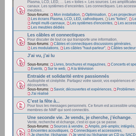
Plasma, LCD, LED, … Les « toiles ». Les sources. Les amplificateu
canaux. Les systèmes d’enceintes. Les connectiques. Les accesso
meubles...
Sous-forums:
Mon installation
,
Optimisation
,
Les projecteur
Les écrans Plasma, LCD, LED, cathodiques
,
Les "toiles"
,
L
Ampli multi-cannaux
,
Les systèmes d'enceintes
,
Les access
Les meubles dédiés
Les câbles et connectiques
Pour discuter de tout ce qui transporte une information.
Sous-forums:
Câbles et connectiques discussions générales
,
Les modulations
,
Les câbles "haut-parleur"
,
Câbles secteur e
J’ai vu, j’ai lu
Sous-forums:
Livres, brochures et magazines
,
Concerts et spe
Events
,
Sur le web
,
A la télévision
Entraide et solidarité entre passionnés
Audiophile et cinéphile. Partagez votre savoir, vos expériences et
découvertes.
Sous-forums:
Savoir, découvertes et expériences
,
Problèmes e
J'ai réalisé
C'est la fête à...
Pour tous les messages personnels. Ce forum est accessible uni
membres de NMF qui sont connectés.
Une seconde vie. Je vends, je cherche, j’échange.
Vente, recherche et échange, c'est ici que ça se passe.
Sous-forums:
Sources à vendre
,
Amplis, pré-amplis; intégrés
,
Enceintes acoustiques
,
Connectiques et accessoires
,
Je cherche, j'échange
,
Je vend ou j'échange un CD ou SACD