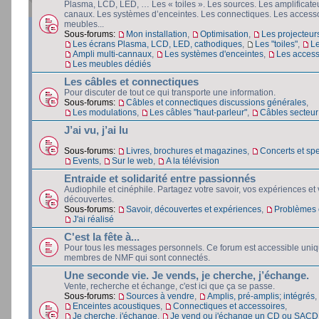
Plasma, LCD, LED, … Les « toiles ». Les sources. Les amplificateu
canaux. Les systèmes d’enceintes. Les connectiques. Les accesso
meubles...
Sous-forums:
Mon installation
,
Optimisation
,
Les projecteur
Les écrans Plasma, LCD, LED, cathodiques
,
Les "toiles"
,
L
Ampli multi-cannaux
,
Les systèmes d'enceintes
,
Les access
Les meubles dédiés
Les câbles et connectiques
Pour discuter de tout ce qui transporte une information.
Sous-forums:
Câbles et connectiques discussions générales
,
Les modulations
,
Les câbles "haut-parleur"
,
Câbles secteur e
J’ai vu, j’ai lu
Sous-forums:
Livres, brochures et magazines
,
Concerts et spe
Events
,
Sur le web
,
A la télévision
Entraide et solidarité entre passionnés
Audiophile et cinéphile. Partagez votre savoir, vos expériences et
découvertes.
Sous-forums:
Savoir, découvertes et expériences
,
Problèmes e
J'ai réalisé
C'est la fête à...
Pour tous les messages personnels. Ce forum est accessible uni
membres de NMF qui sont connectés.
Une seconde vie. Je vends, je cherche, j’échange.
Vente, recherche et échange, c'est ici que ça se passe.
Sous-forums:
Sources à vendre
,
Amplis, pré-amplis; intégrés
,
Enceintes acoustiques
,
Connectiques et accessoires
,
Je cherche, j'échange
,
Je vend ou j'échange un CD ou SACD