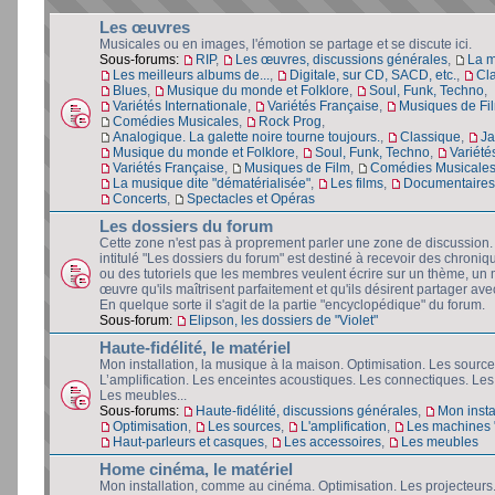
Les œuvres
Musicales ou en images, l'émotion se partage et se discute ici.
Sous-forums:
RIP
,
Les œuvres, discussions générales
,
La 
Les meilleurs albums de...
,
Digitale, sur CD, SACD, etc.
,
Cl
Blues
,
Musique du monde et Folklore
,
Soul, Funk, Techno
,
Variétés Internationale
,
Variétés Française
,
Musiques de Fi
Comédies Musicales
,
Rock Prog
,
Analogique. La galette noire tourne toujours.
,
Classique
,
Ja
Musique du monde et Folklore
,
Soul, Funk, Techno
,
Variété
Variétés Française
,
Musiques de Film
,
Comédies Musicale
La musique dite "dématérialisée"
,
Les films
,
Documentaires 
Concerts
,
Spectacles et Opéras
Les dossiers du forum
Cette zone n'est pas à proprement parler une zone de discussion
intitulé "Les dossiers du forum" est destiné à recevoir des chroniq
ou des tutoriels que les membres veulent écrire sur un thème, un 
œuvre qu'ils maîtrisent parfaitement et qu'ils désirent partager avec
En quelque sorte il s'agit de la partie "encyclopédique" du forum.
Sous-forum:
Elipson, les dossiers de "Violet"
Haute-fidélité, le matériel
Mon installation, la musique à la maison. Optimisation. Les source
L’amplification. Les enceintes acoustiques. Les connectiques. Les
Les meubles...
Sous-forums:
Haute-fidélité, discussions générales
,
Mon insta
Optimisation
,
Les sources
,
L'amplification
,
Les machines "
Haut-parleurs et casques
,
Les accessoires
,
Les meubles
Home cinéma, le matériel
Mon installation, comme au cinéma. Optimisation. Les projecteurs