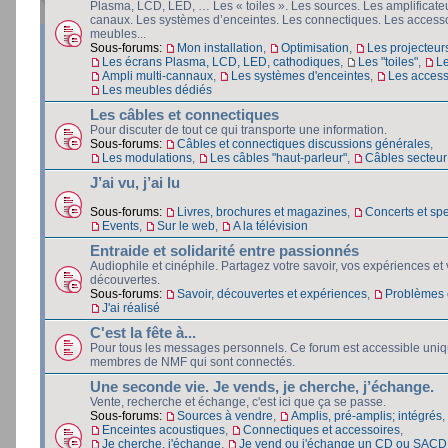
Plasma, LCD, LED, … Les « toiles ». Les sources. Les amplificateu
canaux. Les systèmes d’enceintes. Les connectiques. Les accesso
meubles...
Sous-forums:
Mon installation
,
Optimisation
,
Les projecteur
Les écrans Plasma, LCD, LED, cathodiques
,
Les "toiles"
,
L
Ampli multi-cannaux
,
Les systèmes d'enceintes
,
Les access
Les meubles dédiés
Les câbles et connectiques
Pour discuter de tout ce qui transporte une information.
Sous-forums:
Câbles et connectiques discussions générales
,
Les modulations
,
Les câbles "haut-parleur"
,
Câbles secteur e
J’ai vu, j’ai lu
Sous-forums:
Livres, brochures et magazines
,
Concerts et spe
Events
,
Sur le web
,
A la télévision
Entraide et solidarité entre passionnés
Audiophile et cinéphile. Partagez votre savoir, vos expériences et
découvertes.
Sous-forums:
Savoir, découvertes et expériences
,
Problèmes e
J'ai réalisé
C'est la fête à...
Pour tous les messages personnels. Ce forum est accessible uni
membres de NMF qui sont connectés.
Une seconde vie. Je vends, je cherche, j’échange.
Vente, recherche et échange, c'est ici que ça se passe.
Sous-forums:
Sources à vendre
,
Amplis, pré-amplis; intégrés
,
Enceintes acoustiques
,
Connectiques et accessoires
,
Je cherche, j'échange
,
Je vend ou j'échange un CD ou SACD