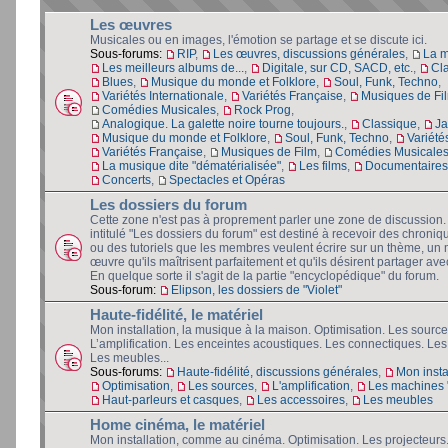
Les œuvres
Musicales ou en images, l'émotion se partage et se discute ici.
Sous-forums:
RIP
,
Les œuvres, discussions générales
,
La 
Les meilleurs albums de...
,
Digitale, sur CD, SACD, etc.
,
Cl
Blues
,
Musique du monde et Folklore
,
Soul, Funk, Techno
,
Variétés Internationale
,
Variétés Française
,
Musiques de Fi
Comédies Musicales
,
Rock Prog
,
Analogique. La galette noire tourne toujours.
,
Classique
,
Ja
Musique du monde et Folklore
,
Soul, Funk, Techno
,
Variété
Variétés Française
,
Musiques de Film
,
Comédies Musicale
La musique dite "dématérialisée"
,
Les films
,
Documentaires 
Concerts
,
Spectacles et Opéras
Les dossiers du forum
Cette zone n'est pas à proprement parler une zone de discussion
intitulé "Les dossiers du forum" est destiné à recevoir des chroniq
ou des tutoriels que les membres veulent écrire sur un thème, un 
œuvre qu'ils maîtrisent parfaitement et qu'ils désirent partager avec
En quelque sorte il s'agit de la partie "encyclopédique" du forum.
Sous-forum:
Elipson, les dossiers de "Violet"
Haute-fidélité, le matériel
Mon installation, la musique à la maison. Optimisation. Les source
L’amplification. Les enceintes acoustiques. Les connectiques. Les
Les meubles...
Sous-forums:
Haute-fidélité, discussions générales
,
Mon insta
Optimisation
,
Les sources
,
L'amplification
,
Les machines "
Haut-parleurs et casques
,
Les accessoires
,
Les meubles
Home cinéma, le matériel
Mon installation, comme au cinéma. Optimisation. Les projecteurs