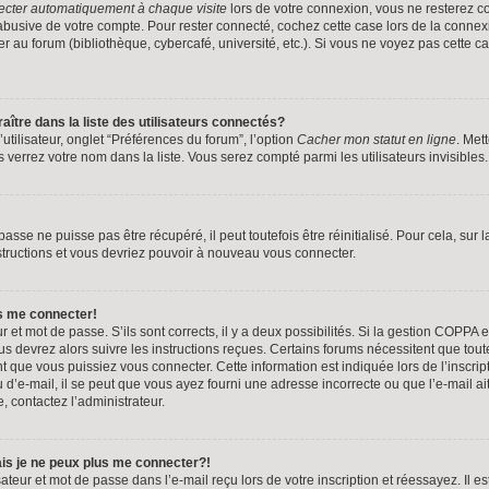
cter automatiquement à chaque visite
lors de votre connexion, vous ne resterez 
 abusive de votre compte. Pour rester connecté, cochez cette case lors de la conn
r au forum (bibliothèque, cybercafé, université, etc.). Si vous ne voyez pas cette ca
re dans la liste des utilisateurs connectés?
tilisateur, onglet “Préférences du forum”, l’option
Cacher mon statut en ligne
. Met
 verrez votre nom dans la liste. Vous serez compté parmi les utilisateurs invisibles.
sse ne puisse pas être récupéré, il peut toutefois être réinitialisé. Pour cela, sur
nstructions et vous devriez pouvoir à nouveau vous connecter.
as me connecter!
ur et mot de passe. S’ils sont corrects, il y a deux possibilités. Si la gestion COPPA 
us devrez alors suivre les instructions reçues. Certains forums nécessitent que toute
que vous puissiez vous connecter. Cette information est indiquée lors de l’inscript
 d’e-mail, il se peut que vous ayez fourni une adresse incorrecte ou que l’e-mail ait é
, contactez l’administrateur.
ais je ne peux plus me connecter?!
eur et mot de passe dans l’e-mail reçu lors de votre inscription et réessayez. Il est