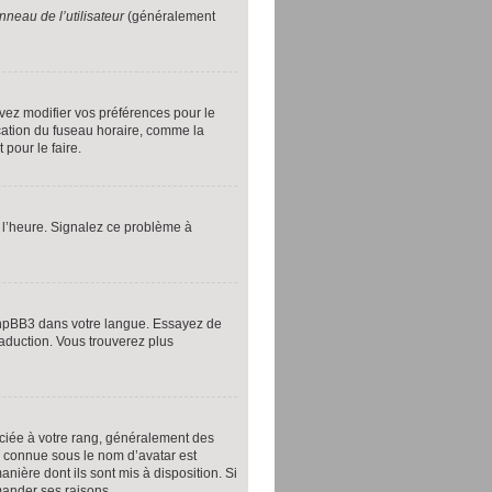
nneau de l’utilisateur
(généralement
evez modifier vos préférences pour le
ication du fuseau horaire, comme la
 pour le faire.
à l’heure. Signalez ce problème à
 phpBB3 dans votre langue. Essayez de
raduction. Vous trouverez plus
ociée à votre rang, généralement des
, connue sous le nom d’avatar est
nière dont ils sont mis à disposition. Si
emander ses raisons.