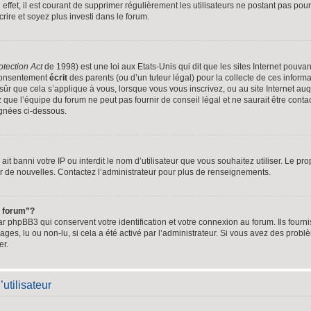
ffet, il est courant de supprimer régulièrement les utilisateurs ne postant pas pour
crire et soyez plus investi dans le forum.
otection Act
de 1998) est une loi aux Etats-Unis qui dit que les sites Internet pouvan
 consentement
écrit
des parents (ou d’un tuteur légal) pour la collecte de ces informa
ûr que cela s’applique à vous, lorsque vous vous inscrivez, ou au site Internet auq
ue l’équipe du forum ne peut pas fournir de conseil légal et ne saurait être cont
lignées ci-dessous.
e ait banni votre IP ou interdit le nom d’utilisateur que vous souhaitez utiliser. Le pr
r de nouvelles. Contactez l’administrateur pour plus de renseignements.
u forum”?
 phpBB3 qui conservent votre identification et votre connexion au forum. Ils fournis
ages, lu ou non-lu, si cela a été activé par l’administrateur. Si vous avez des pro
er.
utilisateur