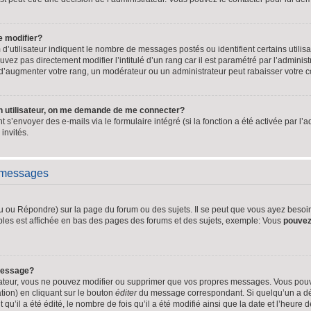
e modifier?
’utilisateur indiquent le nombre de messages postés ou identifient certains utilisa
vez pas directement modifier l’intitulé d’un rang car il est paramétré par l’adminis
d’augmenter votre rang, un modérateur ou un administrateur peut rabaisser votre
n utilisateur, on me demande de me connecter?
t s’envoyer des e-mails via le formulaire intégré (si la fonction a été activée par l
invités.
e messages
ou Répondre) sur la page du forum ou des sujets. Il se peut que vous ayez besoin 
bles est affichée en bas des pages des forums et des sujets, exemple: Vous
pouve
message?
rateur, vous ne pouvez modifier ou supprimer que vos propres messages. Vous pou
tion) en cliquant sur le bouton
éditer
du message correspondant. Si quelqu’un a dé
qu’il a été édité, le nombre de fois qu’il a été modifié ainsi que la date et l’heure