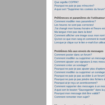
Que signifie COPPA?
Pourquoi ne puis-je pas m’inscrire?
A quoi sert “Supprimer les cookies du forum
Préférences et paramètres de l’utilisateur
Comment modifier mes paramètres?
Les heures ne sont pas correctes!
J’ai changé mon fuseau horaire et l’heure es
Ma langue n’est pas dans la liste!
Comment afficher une image sous mon nom
Qu’est-ce que mon rang et comment le modif
Lorsque je clique sur le lien
e-mail
d’un utili
Problèmes liés aux envois de messages
Comment poster dans un forum?
Comment modifier ou supprimer un messag
Comment ajouter une signature à mes mes
Comment créer un sondage?
Pourquoi ne puis-je pas ajouter plus d’opti
Comment modifier ou supprimer un sondage
Pourquoi ne puis-je pas accéder à un forum
Pourquoi ne puis-je pas joindre des fichier
Pourquoi ai-je reçu un avertissement?
Comment rapporter des messages à un mod
A quoi sert le bouton “Sauvegarder” dans l
Pourquoi mon message doit être validé?
Comment remonter mon sujet?