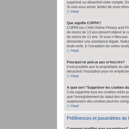
supprimé ou désactivé votre compte. En e
Si cela vous arrive, tentez de vous réins
Haut
Que signifie COPPA?
COPPA (ou
Child Online Privacy and Pr
de moins de 13 ans doivent obtenir le
de moins de 13 ans. Si vous n’êtes pas s
demandez une assistance légale. Notez q
toute sorte, à l’exception de celles sou
Haut
Pourquoi ne puis-je pas m’inscrire?
Il est possible que le propriétaire du sit
désactivé l’inscription pour en empêche
Haut
A quoi sert “Supprimer les cookies d
Cela supprime tous les cookies créés par
que l’enregistrement du statut des mess
suppression des cookies peut les corrig
Haut
Préférences et paramètres de l’
Comment modifier mes paramètres?