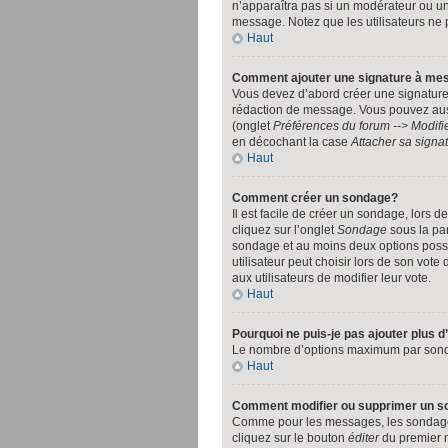
n’apparaîtra pas si un modérateur ou un 
message. Notez que les utilisateurs ne
Haut
Comment ajouter une signature à m
Vous devez d’abord créer une signature
rédaction de message. Vous pouvez aussi
(onglet
Préférences du forum --> Modif
en décochant la case
Attacher sa signa
Haut
Comment créer un sondage?
Il est facile de créer un sondage, lors 
cliquez sur l’onglet
Sondage
sous la par
sondage et au moins deux options possi
utilisateur peut choisir lors de son vote 
aux utilisateurs de modifier leur vote.
Haut
Pourquoi ne puis-je pas ajouter plus 
Le nombre d’options maximum par sondage
Haut
Comment modifier ou supprimer un 
Comme pour les messages, les sondages 
cliquez sur le bouton
éditer
du premier m