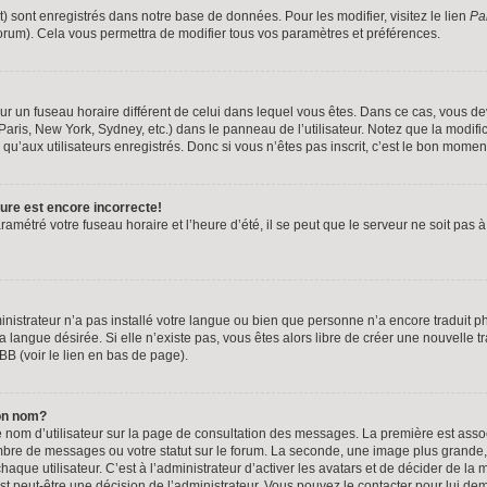
t) sont enregistrés dans notre base de données. Pour les modifier, visitez le lien
Pa
forum). Cela vous permettra de modifier tous vos paramètres et préférences.
t sur un fuseau horaire différent de celui dans lequel vous êtes. Dans ce cas, vous d
Paris, New York, Sydney, etc.) dans le panneau de l’utilisateur. Notez que la modif
qu’aux utilisateurs enregistrés. Donc si vous n’êtes pas inscrit, c’est le bon moment
eure est encore incorrecte!
ramétré votre fuseau horaire et l’heure d’été, il se peut que le serveur ne soit pas 
ministrateur n’a pas installé votre langue ou bien que personne n’a encore traduit
la langue désirée. Si elle n’existe pas, vous êtes alors libre de créer une nouvelle t
BB (voir le lien en bas de page).
on nom?
e nom d’utilisateur sur la page de consultation des messages. La première est ass
ombre de messages ou votre statut sur le forum. La seconde, une image plus grande
que utilisateur. C’est à l’administrateur d’activer les avatars et de décider de la ma
est peut-être une décision de l’administrateur. Vous pouvez le contacter pour lui d