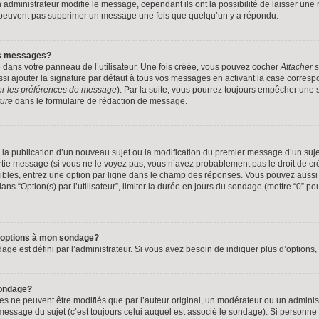
administrateur modifie le message, cependant ils ont la possibilité de laisser une n
 peuvent pas supprimer un message une fois que quelqu’un y a répondu.
es messages?
 dans votre panneau de l’utilisateur. Une fois créée, vous pouvez cocher
Attacher 
 ajouter la signature par défaut à tous vos messages en activant la case correspo
ier les préférences de message
). Par la suite, vous pourrez toujours empêcher une
ture
dans le formulaire de rédaction de message.
de la publication d’un nouveau sujet ou la modification du premier message d’un suje
tie message (si vous ne le voyez pas, vous n’avez probablement pas le droit de cré
bles, entrez une option par ligne dans le champ des réponses. Vous pouvez aussi
dans “Option(s) par l’utilisateur”, limiter la durée en jours du sondage (mettre “0” po
d’options à mon sondage?
 est défini par l’administrateur. Si vous avez besoin de indiquer plus d’options, 
sondage?
ne peuvent être modifiés que par l’auteur original, un modérateur ou un administ
essage du sujet (c’est toujours celui auquel est associé le sondage). Si personne n