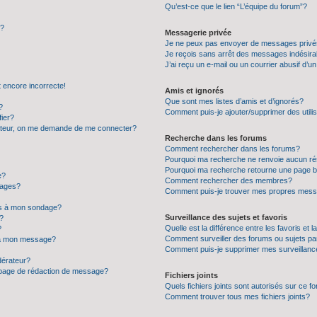
Qu’est-ce que le lien “L’équipe du forum”?
”?
Messagerie privée
Je ne peux pas envoyer de messages privé
Je reçois sans arrêt des messages indésira
J’ai reçu un e-mail ou un courrier abusif d’un
t encore incorrecte!
Amis et ignorés
Que sont mes listes d’amis et d’ignorés?
?
Comment puis-je ajouter/supprimer des utilis
ier?
sateur, on me demande de me connecter?
Recherche dans les forums
Comment rechercher dans les forums?
Pourquoi ma recherche ne renvoie aucun ré
Pourquoi ma recherche retourne une page b
e?
Comment rechercher des membres?
sages?
Comment puis-je trouver mes propres mess
ons à mon sondage?
Surveillance des sujets et favoris
?
Quelle est la différence entre les favoris et l
?
Comment surveiller des forums ou sujets par
s à mon message?
Comment puis-je supprimer mes surveillanc
érateur?
a page de rédaction de message?
Fichiers joints
Quels fichiers joints sont autorisés sur ce f
Comment trouver tous mes fichiers joints?