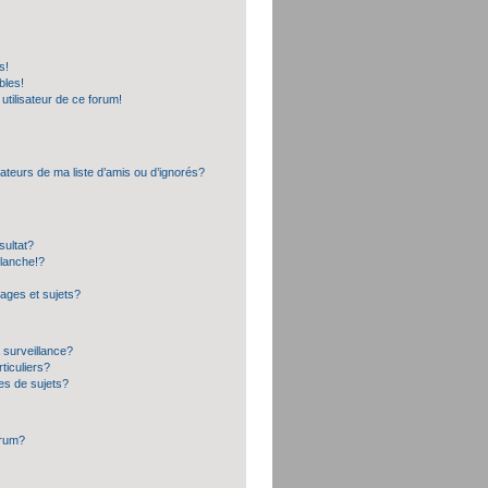
s!
bles!
 utilisateur de ce forum!
ateurs de ma liste d’amis ou d’ignorés?
sultat?
lanche!?
ages et sujets?
a surveillance?
ticuliers?
es de sujets?
orum?