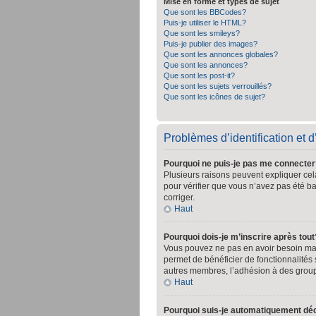
Mise en forme et types de sujet
Que sont les BBCodes?
Puis-je utiliser le HTML?
Que sont les smileys?
Puis-je publier des images?
Que sont les annonces globales?
Que sont les annonces?
Que sont les post-it?
Que sont les sujets verrouillés?
Que sont les icônes de sujet?
Problèmes d’identification et d
Pourquoi ne puis-je pas me connecter
Plusieurs raisons peuvent expliquer cela
pour vérifier que vous n’avez pas été ban
corriger.
Haut
Pourquoi dois-je m’inscrire après tout
Vous pouvez ne pas en avoir besoin mais
permet de bénéficier de fonctionnalités
autres membres, l’adhésion à des groupes
Haut
Pourquoi suis-je automatiquement d