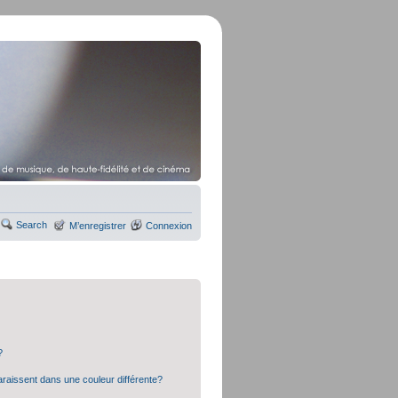
Search
M’enregistrer
Connexion
?
araissent dans une couleur différente?