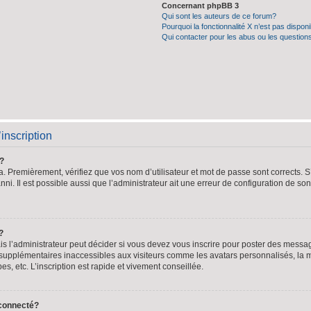
Concernant phpBB 3
Qui sont les auteurs de ce forum?
Pourquoi la fonctionnalité X n’est pas dispon
Qui contacter pour les abus ou les question
’inscription
?
. Premièrement, vérifiez que vos nom d’utilisateur et mot de passe sont corrects. S’i
ni. Il est possible aussi que l’administrateur ait une erreur de configuration de son 
?
 l’administrateur peut décider si vous devez vous inscrire pour poster des messages
 supplémentaires inaccessibles aux visiteurs comme les avatars personnalisés, la m
, etc. L’inscription est rapide et vivement conseillée.
éconnecté?