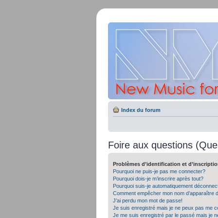
Index du forum
Foire aux questions (Qu
Problèmes d’identification et d’inscripti
Pourquoi ne puis-je pas me connecter?
Pourquoi dois-je m’inscrire après tout?
Pourquoi suis-je automatiquement déconnec
Comment empêcher mon nom d’apparaître dans
J’ai perdu mon mot de passe!
Je suis enregistré mais je ne peux pas me c
Je me suis enregistré par le passé mais je 